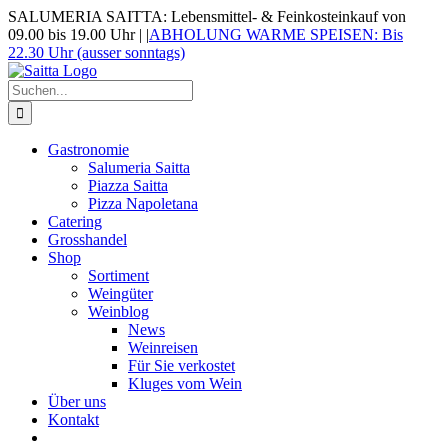
Zum
SALUMERIA SAITTA: Lebensmittel- & Feinkosteinkauf von
Inhalt
09.00 bis 19.00 Uhr |
|
ABHOLUNG WARME SPEISEN: Bis
springen
22.30 Uhr (ausser sonntags)
Suche
nach:
Gastronomie
Salumeria Saitta
Piazza Saitta
Pizza Napoletana
Catering
Grosshandel
Shop
Sortiment
Weingüter
Weinblog
News
Weinreisen
Für Sie verkostet
Kluges vom Wein
Über uns
Kontakt