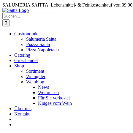
Zum
SALUMERIA SAITTA: Lebensmittel- & Feinkosteinkauf von 09.00 b
Inhalt
springen
Suche
nach:
Gastronomie
Salumeria Saitta
Piazza Saitta
Pizza Napoletana
Catering
Grosshandel
Shop
Sortiment
Weingüter
Weinblog
News
Weinreisen
Für Sie verkostet
Kluges vom Wein
Über uns
Kontakt