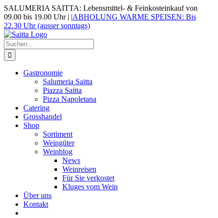
Zum
SALUMERIA SAITTA: Lebensmittel- & Feinkosteinkauf von
Inhalt
09.00 bis 19.00 Uhr |
|
ABHOLUNG WARME SPEISEN: Bis
springen
22.30 Uhr (ausser sonntags)
Suche
nach:
Gastronomie
Salumeria Saitta
Piazza Saitta
Pizza Napoletana
Catering
Grosshandel
Shop
Sortiment
Weingüter
Weinblog
News
Weinreisen
Für Sie verkostet
Kluges vom Wein
Über uns
Kontakt