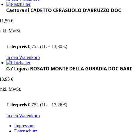
Castorani CADETTO CERASUOLO D’ABRUZZO DOC
11,50
€
inkl. MwSt.
Literpreis
0,75L (1L = 13,30 €)
In den Warenkorb
Ca‘ Lojera ROSATO MONTE DELLA GURADIA DOC GAR
13,95
€
inkl. MwSt.
Literpreis
0,75L (1L = 17,26 €)
In den Warenkorb
Impressum
Datenschutz