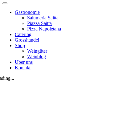
Gastronomie
Salumeria Saitta
Piazza Saitta
Pizza Napoletana
Catering
Grosshandel
Shop
Weingüter
Weinblog
Über uns
Kontakt
ading...