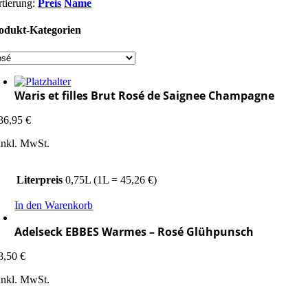
rtierung:
Preis
Name
odukt-Kategorien
Waris et filles Brut Rosé de Saignee Champagne
36,95
€
inkl. MwSt.
Literpreis
0,75L (1L = 45,26 €)
In den Warenkorb
Adelseck EBBES Warmes – Rosé Glühpunsch
8,50
€
inkl. MwSt.