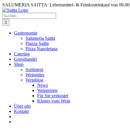
Zum
SALUMERIA SAITTA: Lebensmittel- & Feinkosteinkauf von 09.00 b
Inhalt
springen
Suche
nach:
Gastronomie
Salumeria Saitta
Piazza Saitta
Pizza Napoletana
Catering
Grosshandel
Shop
Sortiment
Weingüter
Weinblog
News
Weinreisen
Für Sie verkostet
Kluges vom Wein
Über uns
Kontakt