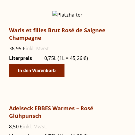
Waris et filles Brut Rosé de Saignee
Champagne
inkl. MwSt.
36,95
€
Literpreis
0,75L (1L = 45,26 €)
In den Warenkorb
Adelseck EBBES Warmes – Rosé
Glühpunsch
inkl. MwSt.
8,50
€