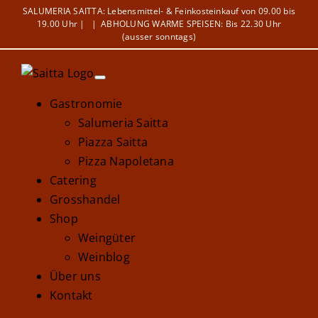
Zum
SALUMERIA SAITTA: Lebensmittel- & Feinkosteinkauf von 09.00 bis
19.00 Uhr |
|
ABHOLUNG WARME SPEISEN: Bis 22.30 Uhr
Inhalt
(ausser sonntags)
springen
Gastronomie
Salumeria Saitta
Piazza Saitta
Pizza Napoletana
Catering
Grosshandel
Shop
Weingüter
Weinblog
Über uns
Kontakt