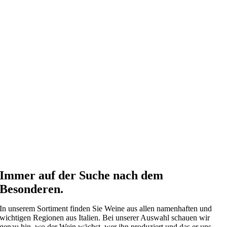
Immer auf der Suche nach dem
Besonderen.
In unserem Sortiment finden Sie Weine aus allen namenhaften und
wichtigen Regionen aus Italien. Bei unserer Auswahl schauen wir
genau hin, wo der Wein wächst, wer ihn produziert und das er uns