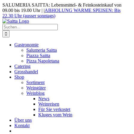
Zum
SALUMERIA SAITTA: Lebensmittel- & Feinkosteinkauf von
Inhalt
09.00 bis 19.00 Uhr |
|
ABHOLUNG WARME SPEISEN: Bis
springen
22.30 Uhr (ausser sonntags)
Suche
nach:
Gastronomie
Salumeria Saitta
Piazza Saitta
Pizza Napoletana
Catering
Grosshandel
Shop
Sortiment
Weingüter
Weinblog
News
Weinreisen
Für Sie verkostet
Kluges vom Wein
Über uns
Kontakt