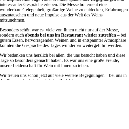
interessanter Gespräche erleben. Die Messe bot erneut eine
wunderbare Gelegenheit, großartige Weine zu entdecken, Erfahrungen
auszutauschen und neue Impulse aus der Welt des Weins
mitzunehmen.
Besonders schön war es, viele von Ihnen nicht nur auf der Messe,
sondern auch
abends bei uns im Restaurant wieder zutreffen
– bei
gutem Essen, hervorragenden Weinen und in entspannter Atmosphäre
konnten die Gespräche des Tages wunderbar weitergeführt werden.
Wir bedanken uns herzlich bei allen, die uns besucht haben und diese
Tage so besonders gemacht haben. Es war uns eine große Freude,
unsere Leidenschaft für Wein mit Ihnen zu teilen.
Wir freuen uns schon jetzt auf viele weitere Begegnungen – bei uns in
der Piazza oder bei der nächsten ProWein.
Ihr SAITTA-TEAM
Foto: Messe Düsseldor
Das könnte Sie auch interessieren