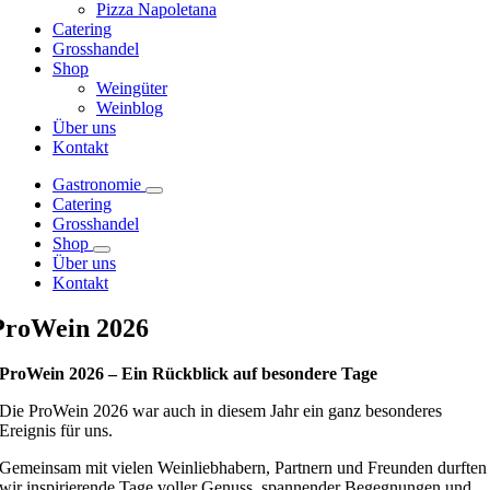
Pizza Napoletana
Catering
Grosshandel
Shop
Weingüter
Weinblog
Über uns
Kontakt
Gastronomie
Catering
Grosshandel
Shop
Über uns
Kontakt
ProWein 2026
ProWein 2026 – Ein Rückblick auf besondere Tage
Die ProWein 2026 war auch in diesem Jahr ein ganz besonderes
Ereignis für uns.
Gemeinsam mit vielen Weinliebhabern, Partnern und Freunden durften
wir inspirierende Tage voller Genuss, spannender Begegnungen und