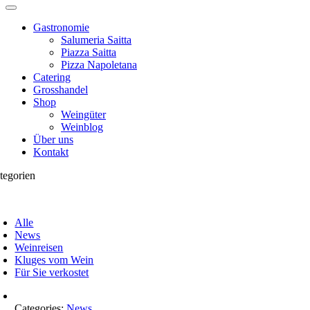
Gastronomie
Salumeria Saitta
Piazza Saitta
Pizza Napoletana
Catering
Grosshandel
Shop
Weingüter
Weinblog
Über uns
Kontakt
tegorien
oggle
avigation
Alle
News
Weinreisen
Kluges vom Wein
Für Sie verkostet
Categories:
News