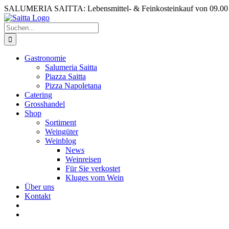
Zum
SALUMERIA SAITTA: Lebensmittel- & Feinkosteinkauf von 09.00 b
Inhalt
springen
Suche
nach:
Gastronomie
Salumeria Saitta
Piazza Saitta
Pizza Napoletana
Catering
Grosshandel
Shop
Sortiment
Weingüter
Weinblog
News
Weinreisen
Für Sie verkostet
Kluges vom Wein
Über uns
Kontakt