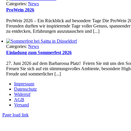
Categories:
News
rprisingly
ProWein 2026
tting
ProWein 2026 – Ein Rückblick auf besondere Tage Die ProWein 202
ge
Freunden durften wir inspirierende Tage voller Genuss, spannende
gh-
zu entdecken, Erfahrungen auszutauschen und [...]
vel
perior
Categories:
News
portant
Einladung zum Sommerfest 2026
atures
ke
27. Juni 2026 auf dem Barbarossa Platz! Feiern Sie mit uns den S
Freuen Sie sich auf ein stimmungsvolles Ambiente, besondere High
ok
Freude und sommerlicher [...]
.
Impressum
tek
Datenschutz
ilippe
Widerruf
plica
AGB
Versand
sa
emain
Page load link
aking
Nach
mprovement.
oben