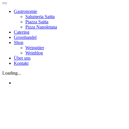
Gastronomie
Salumeria Saitta
Piazza Saitta
Pizza Napoletana
Catering
Grosshandel
Shop
Weingüter
Weinblog
Über uns
Kontakt
Loading...