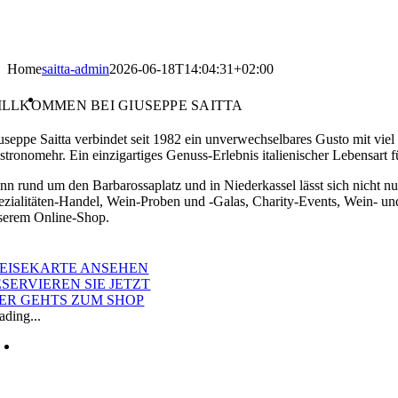
Home
saitta-admin
2026-06-18T14:04:31+02:00
ILLKOMMEN BEI GIUSEPPE SAITTA
useppe Saitta verbindet seit 1982 ein unverwechselbares Gusto mit viel
stronomehr. Ein einzigartiges Genuss-Erlebnis italienischer Lebensart 
nn rund um den Barbarossaplatz und in Niederkassel lässt sich nicht n
ezialitäten-Handel, Wein-Proben und -Galas, Charity-Events, Wein- u
serem Online-Shop.
tps://www.losangeleslakers.ru/
PEISEKARTE ANSEHEN
ddit
SERVIEREN SIE JETZT
IER GEHTS ZUM SHOP
nown
ading...
r
p
ality