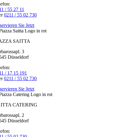
lefon:
11 / 55 27 11
ood
er
0211 / 55 02 730
cellence.
servieren Sie Jetzt
is
ten
AZZA SAITTA
th
rbarossapl. 3
andy
545 Düsseldorf
nd
lefon:
omplex
11 / 17 15 191
tributes
er
0211 / 55 02 730
plicas
e
servieren Sie Jetzt
logios
r
AITTA CATERING
le
rbarossapl. 2
545 Düsseldorf
sa
lways
lefon:
rengthen
11 / 55 02 730