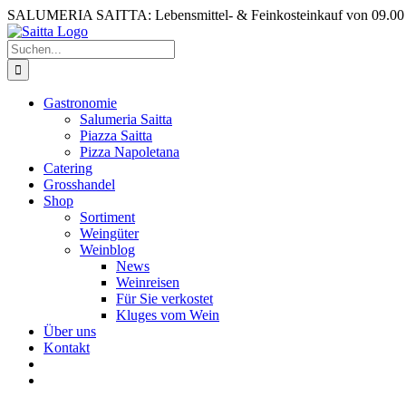
Zum
SALUMERIA SAITTA: Lebensmittel- & Feinkosteinkauf von 09.00 b
Inhalt
springen
Suche
nach:
Gastronomie
Salumeria Saitta
Piazza Saitta
Pizza Napoletana
Catering
Grosshandel
Shop
Sortiment
Weingüter
Weinblog
News
Weinreisen
Für Sie verkostet
Kluges vom Wein
Über uns
Kontakt