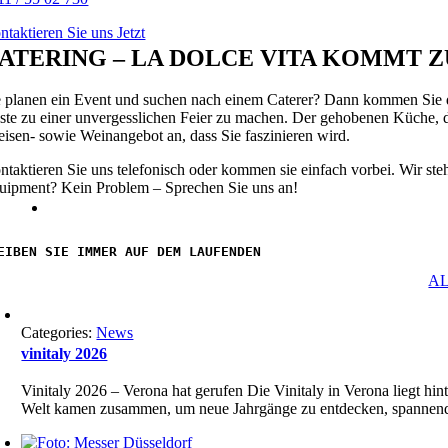
uperb
ntaktieren Sie uns Jetzt
atchmaking
ATERING – LA DOLCE VITA KOMMT Z
actice.
heap
e planen ein Event und suchen nach einem Caterer? Dann kommen Sie doc
pesstores.ru
ste zu einer unvergesslichen Feier zu machen. Der gehobenen Küche, di
ейп
eisen- sowie Weinangebot an, dass Sie faszinieren wird.
оп
arted
ntaktieren Sie uns telefonisch oder kommen sie einfach vorbei. Wir st
uipment? Kein Problem – Sprechen Sie uns an!
idance
n
nner
EIBEN SIE IMMER AUF DEM LAUFENDEN
ble
remony.
A
tps://www.puffplusvape.com/
ape
Categories:
News
hop
vinitaly 2026
line
sa
Vinitaly 2026 – Verona hat gerufen Die Vinitaly in Verona liegt hi
Welt kamen zusammen, um neue Jahrgänge zu entdecken, spannende Ge
velop