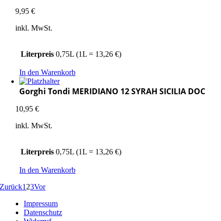
9,95
€
inkl. MwSt.
Literpreis
0,75L (1L = 13,26 €)
In den Warenkorb
Gorghi Tondi MERIDIANO 12 SYRAH SICILIA DOC
10,95
€
inkl. MwSt.
Literpreis
0,75L (1L = 13,26 €)
In den Warenkorb
Zurück
1
2
3
Vor
Impressum
Datenschutz