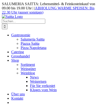
Zum
SALUMERIA SAITTA: Lebensmittel- & Feinkosteinkauf von
Inhalt
09.00 bis 19.00 Uhr |
|
ABHOLUNG WARME SPEISEN: Bis
springen
22.30 Uhr (ausser sonntags)
Suche
nach:
Gastronomie
Salumeria Saitta
Piazza Saitta
Pizza Napoletana
Catering
Grosshandel
Shop
Sortiment
Weingüter
Weinblog
News
Weinreisen
Für Sie verkostet
Kluges vom Wein
Über uns
Kontakt