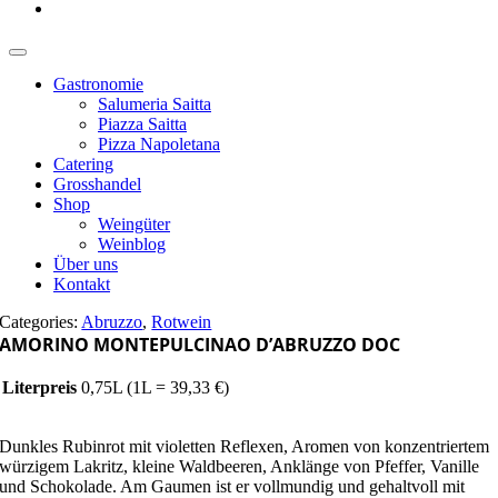
Gastronomie
Salumeria Saitta
Piazza Saitta
Pizza Napoletana
Catering
Grosshandel
Shop
Weingüter
Weinblog
Über uns
Kontakt
Categories:
Abruzzo
,
Rotwein
AMORINO MONTEPULCINAO D’ABRUZZO DOC
Literpreis
0,75L (1L = 39,33 €)
Dunkles Rubinrot mit violetten Reflexen, Aromen von konzentriertem
würzigem Lakritz, kleine Waldbeeren, Anklänge von Pfeffer, Vanille
und Schokolade. Am Gaumen ist er vollmundig und gehaltvoll mit