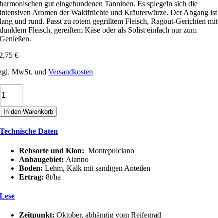
harmonischen gut eingebundenen Tanninen. Es spiegeln sich die
intensiven Aromen der Waldfrüchte und Kräuterwürze. Der Abgang ist
lang und rund. Passt zu rotem gegrilltem Fleisch, Ragout-Gerichten mit
dunklem Fleisch, gereiftem Käse oder als Solist einfach nur zum
Genießen.
2,75
€
zgl. MwSt. und
Versandkosten
AMORINO
MONTEPULCINAO
D'ABRUZZO
In den Warenkorb
DOC
Menge
Technische Daten
Rebsorte und Klon:
Montepulciano
Anbaugebiet:
Alanno
Boden:
Lehm, Kalk mit sandigen Anteilen
Ertrag:
8t/ha
Lese
Zeitpunkt:
Oktober, abhängig vom Reifegrad