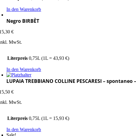
In den Warenkorb
Negro BIRBÈT
15,30
€
inkl. MwSt.
Literpreis
0,75L (1L = 43,93 €)
In den Warenkorb
LUPAIA TREBBIANO COLLINE PESCARESI – spontaneo –
15,50
€
inkl. MwSt.
Literpreis
0,75L (1L = 15,93 €)
In den Warenkorb
Sale!