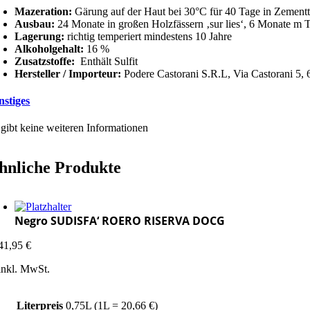
Mazeration:
Gärung auf der Haut bei 30°C für 40 Tage in Zement
Ausbau:
24 Monate in großen Holzfässern ‚sur lies‘, 6 Monate m 
Lagerung:
richtig temperiert mindestens 10 Jahre
Alkoholgehalt:
16 %
Zusatzstoffe:
Enthält Sulfit
Hersteller / Importeur:
Podere Castorani S.R.L, Via Castorani 5, 
nstiges
 gibt keine weiteren Informationen
hnliche Produkte
Negro SUDISFA‘ ROERO RISERVA DOCG
41,95
€
inkl. MwSt.
Literpreis
0,75L (1L = 20,66 €)