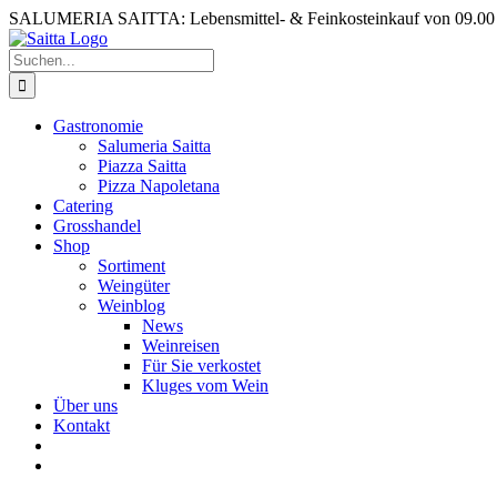
Zum
SALUMERIA SAITTA: Lebensmittel- & Feinkosteinkauf von 09.00 b
Inhalt
springen
Suche
nach:
Gastronomie
Salumeria Saitta
Piazza Saitta
Pizza Napoletana
Catering
Grosshandel
Shop
Sortiment
Weingüter
Weinblog
News
Weinreisen
Für Sie verkostet
Kluges vom Wein
Über uns
Kontakt