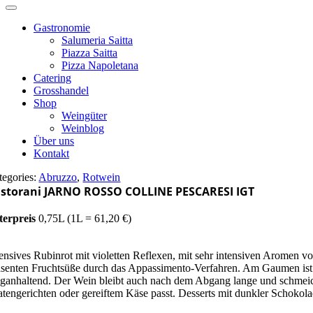
Gastronomie
Salumeria Saitta
Piazza Saitta
Pizza Napoletana
Catering
Grosshandel
Shop
Weingüter
Weinblog
Über uns
Kontakt
tegories:
Abruzzo
,
Rotwein
storani JARNO ROSSO COLLINE PESCARESI IGT
terpreis
0,75L (1L = 61,20 €)
tensives Rubinrot mit violetten Reflexen, mit sehr intensiven Aromen v
äsenten Fruchtsüße durch das Appassimento-Verfahren. Am Gaumen ist 
nganhaltend. Der Wein bleibt auch nach dem Abgang lange und schmeichel
atengerichten oder gereiftem Käse passt. Desserts mit dunkler Schokol