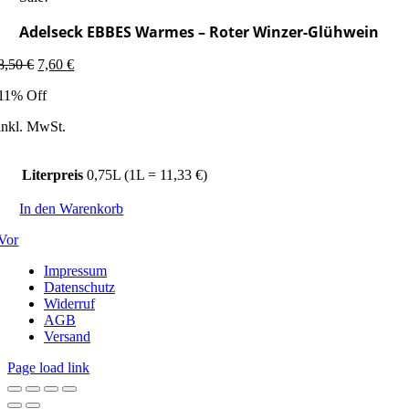
Adelseck EBBES Warmes – Roter Winzer-Glühwein
Ursprünglicher
Aktueller
8,50
€
7,60
€
Preis
Preis
11% Off
war:
ist:
8,50 €
7,60 €.
inkl. MwSt.
Literpreis
0,75L (1L = 11,33 €)
In den Warenkorb
Vor
Impressum
Datenschutz
Widerruf
AGB
Versand
Page load link