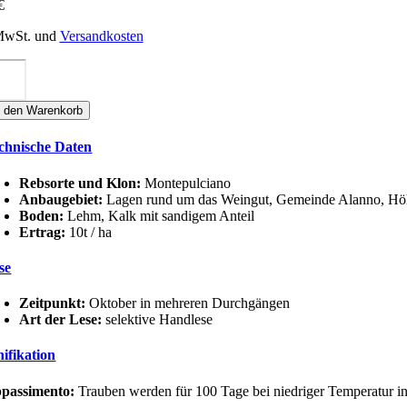
€
 MwSt. und
Versandkosten
storani
ARNO
OSSO
n den Warenkorb
OLLINE
SCARESI
chnische Daten
T
nge
Rebsorte und Klon:
Montepulciano
Anbaugebiet:
Lagen rund um das Weingut, Gemeinde Alanno, Höh
Boden:
Lehm, Kalk mit sandigem Anteil
Ertrag:
10t / ha
se
Zeitpunkt:
Oktober in mehreren Durchgängen
Art der Lese:
selektive Handlese
nifikation
passimento:
Trauben werden für 100 Tage bei niedriger Temperatur in