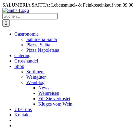
Zum
SALUMERIA SAITTA: Lebensmittel- & Feinkosteinkauf von 09.00 b
Inhalt
springen
Suche
nach:
Gastronomie
Salumeria Saitta
Piazza Saitta
Pizza Napoletana
Catering
Grosshandel
Shop
Sortiment
Weingüter
Weinblog
News
Weinreisen
Für Sie verkostet
Kluges vom Wein
Über uns
Kontakt