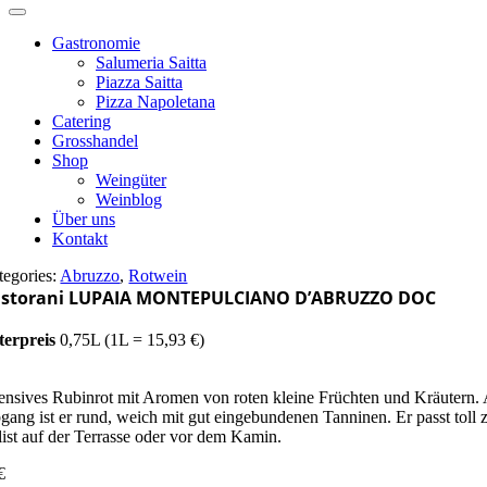
Gastronomie
Salumeria Saitta
Piazza Saitta
Pizza Napoletana
Catering
Grosshandel
Shop
Weingüter
Weinblog
Über uns
Kontakt
tegories:
Abruzzo
,
Rotwein
astorani LUPAIA MONTEPULCIANO D’ABRUZZO DOC
terpreis
0,75L (1L = 15,93 €)
tensives Rubinrot mit Aromen von roten kleine Früchten und Kräutern.
gang ist er rund, weich mit gut eingebundenen Tanninen. Er passt toll z
list auf der Terrasse oder vor dem Kamin.
€