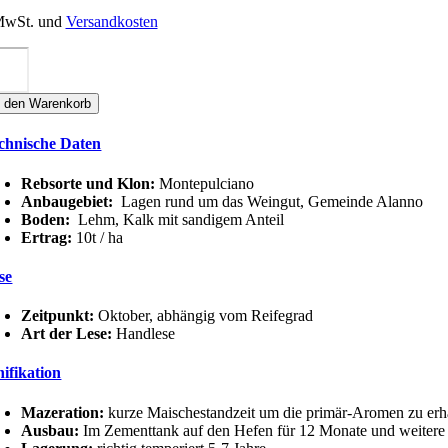
 MwSt. und
Versandkosten
storani
PAIA
ONTEPULCIANO
n den Warenkorb
'ABRUZZO
OC
chnische Daten
nge
Rebsorte und Klon:
Montepulciano
Anbaugebiet:
Lagen rund um das Weingut, Gemeinde Alanno
Boden:
Lehm, Kalk mit sandigem Anteil
Ertrag:
10t / ha
se
Zeitpunkt:
Oktober, abhängig vom Reifegrad
Art der Lese:
Handlese
nifikation
Mazeration:
kurze Maischestandzeit um die primär-Aromen zu er
Ausbau:
Im Zementtank auf den Hefen für 12 Monate und weitere 