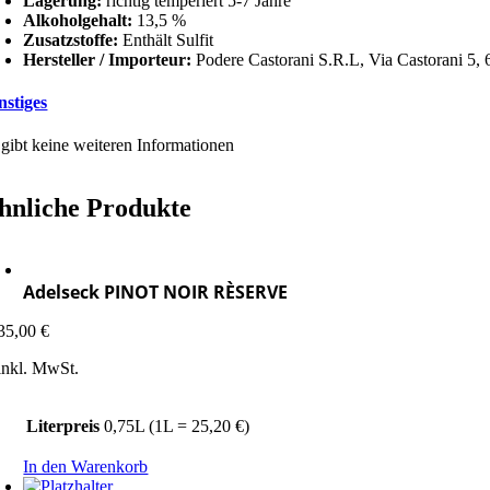
Lagerung:
richtig temperiert 5-7 Jahre
Alkoholgehalt:
13,5 %
Zusatzstoffe:
Enthält Sulfit
Hersteller / Importeur:
Podere Castorani S.R.L, Via Castorani 5, 
nstiges
 gibt keine weiteren Informationen
hnliche Produkte
Adelseck PINOT NOIR RÈSERVE
35,00
€
inkl. MwSt.
Literpreis
0,75L (1L = 25,20 €)
In den Warenkorb