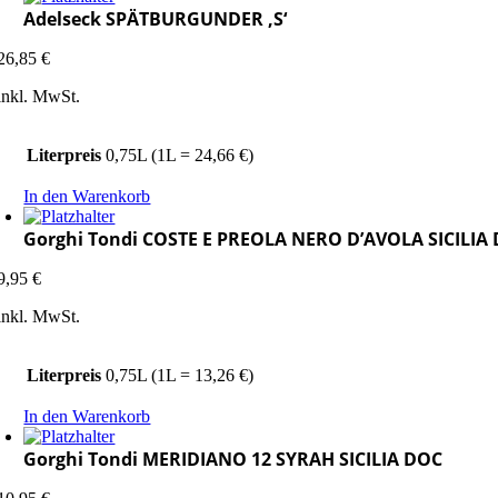
Adelseck SPÄTBURGUNDER ‚S‘
26,85
€
inkl. MwSt.
Literpreis
0,75L (1L = 24,66 €)
In den Warenkorb
Gorghi Tondi COSTE E PREOLA NERO D’AVOLA SICILIA
9,95
€
inkl. MwSt.
Literpreis
0,75L (1L = 13,26 €)
In den Warenkorb
Gorghi Tondi MERIDIANO 12 SYRAH SICILIA DOC