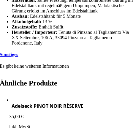
Mazeration:
sanfte Pressung, temperaturkontrollierte Gärung im
Edelstahltank mit regelmäßigem Umpumpen, Malolaktische
Gärung erfolgt im Anschluss im Edelstahltank
Ausbau:
Edelstahltank für 5 Monate
Alkoholgehalt:
13 %
Zusatzstoffe:
Enthält Sulfit
Hersteller / Importeur:
Tenuta di Pinzano al Tagliamento Via
XX Settembre, 106 A, 33094 Pinzano al Tagliamento
Pordenone, Italy
Sonstiges
Es gibt keine weiteren Informationen
Ähnliche Produkte
Adelseck PINOT NOIR RÈSERVE
35,00
€
inkl. MwSt.