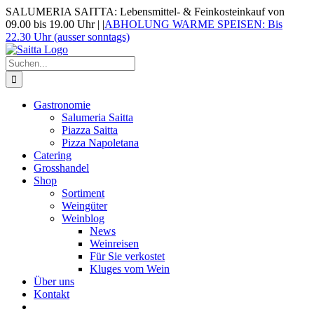
Zum
SALUMERIA SAITTA: Lebensmittel- & Feinkosteinkauf von
Inhalt
09.00 bis 19.00 Uhr |
|
ABHOLUNG WARME SPEISEN: Bis
springen
22.30 Uhr (ausser sonntags)
Suche
nach:
Gastronomie
Salumeria Saitta
Piazza Saitta
Pizza Napoletana
Catering
Grosshandel
Shop
Sortiment
Weingüter
Weinblog
News
Weinreisen
Für Sie verkostet
Kluges vom Wein
Über uns
Kontakt