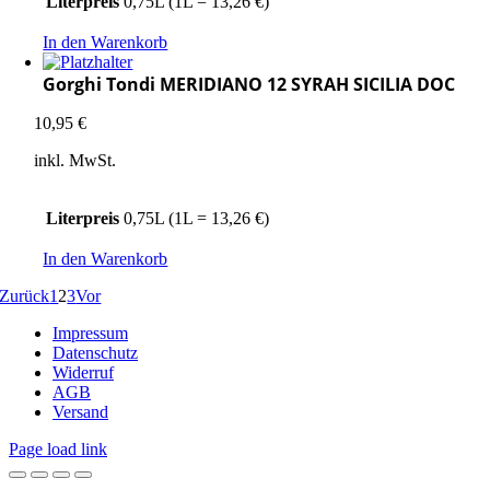
Literpreis
0,75L (1L = 13,26 €)
In den Warenkorb
Gorghi Tondi MERIDIANO 12 SYRAH SICILIA DOC
10,95
€
inkl. MwSt.
Literpreis
0,75L (1L = 13,26 €)
In den Warenkorb
Zurück
1
2
3
Vor
Impressum
Datenschutz
Widerruf
AGB
Versand
Page load link