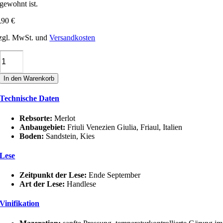
gewohnt ist.
,90
€
zgl. MwSt. und
Versandkosten
Ronco
Margherita
MERLOT
In den Warenkorb
DOC
FRIULI
Technische Daten
Menge
Rebsorte:
Merlot
Anbaugebiet:
Friuli Venezien Giulia, Friaul, Italien
Boden:
Sandstein, Kies
Lese
Zeitpunkt der Lese:
Ende September
Art der Lese:
Handlese
Vinifikation