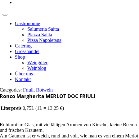
Gastronomie
Salumeria Saitta
Piazza Saitta
Pizza Napoletana
Catering
Grosshandel
Shop
Weingüter
Weinblog
Über uns
Kontakt
Categories:
Friuli
,
Rotwein
Ronco Margherita MERLOT DOC FRIULI
Literpreis
0,75L (1L = 13,25 €)
Rubinrot im Glas, mit vielfältigen Aromen von Kirsche, kleine Beeren
und frischen Kräutern.
Am Gaumen ist er weich, rund und voll, wie man es von einem Merlot