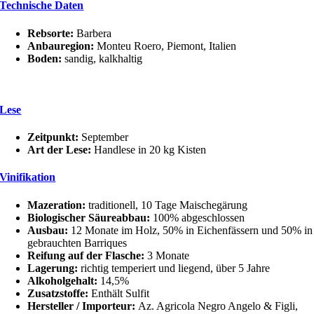
Technische Daten
DOC
Menge
Rebsorte:
Barbera
Anbauregion:
Monteu Roero, Piemont, Italien
Boden:
sandig, kalkhaltig
Lese
Zeitpunkt:
September
Art der Lese:
Handlese in 20 kg Kisten
Vinifikation
Mazeration:
traditionell, 10 Tage Maischegärung
Biologischer Säureabbau:
100% abgeschlossen
Ausbau:
12 Monate im Holz, 50% in Eichenfässern und 50% in
gebrauchten Barriques
Reifung auf der Flasche:
3 Monate
Lagerung:
richtig temperiert und liegend, über 5 Jahre
Alkoholgehalt:
14,5%
Zusatzstoffe:
Enthält Sulfit
Hersteller / Importeur:
Az. Agricola Negro Angelo & Figli,