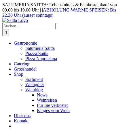
Zum
SALUMERIA SAITTA: Lebensmittel- & Feinkosteinkauf von
Inhalt
09.00 bis 19.00 Uhr |
|
ABHOLUNG WARME SPEISEN: Bis
springen
22.30 Uhr (ausser sonntags)
Suche
nach:
Gastronomie
Salumeria Saitta
Piazza Saitta
Pizza Napoletana
Catering
Grosshandel
Shop
Sortiment
Weingüter
Weinblog
News
Weinreisen
Für Sie verkostet
Kluges vom Wein
Über uns
Kontakt