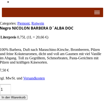
Categories:
Piemont
,
Rotwein
Negro NICOLON BARBERA D´ALBA DOC
Literpreis
0,75L (1L = 20,66 €)
100% Barbera, Duft nach Maraschino-Kirsche, Brombeeren, Pilzen
und feine Kräuteraromen, dicht und voll am Gaumen mit viel Vanille
im Abgang. Toll zu Gegrilltem, Schmorbraten, Pasta-Gerichten mit
Pilzen und kräftigen Käsesorten.
7,50
€
zgl. MwSt. und
Versandkosten
Negro
NICOLON
BARBERA
In den Warenkorb
D
´ALBA