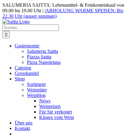
Zum
SALUMERIA SAITTA: Lebensmittel- & Feinkosteinkauf von
Inhalt
09.00 bis 19.00 Uhr |
|
ABHOLUNG WARME SPEISEN: Bis
springen
22.30 Uhr (ausser sonntags)
Suche
nach:
Gastronomie
Salumeria Saitta
Piazza Saitta
Pizza Napoletana
Catering
Grosshandel
Shop
Sortiment
Weingüter
Weinblog
News
Weinreisen
Für Sie verkostet
Kluges vom Wein
Über uns
Kontakt