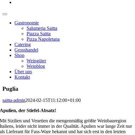
Gastronomie
Salumeria Saitta
Piazza Saitta
Pizza Napoletana
Catering
Grosshandel
Shop
Weingüter
Weinblog
Über uns
Kontakt
Puglia
saitta-admin
2024-02-15T11:12:00+01:00
Apulien, der Stiefel-Absatz!
Mit Sizilien und Venetien die mengenmäßig größte Weinbauregion
Italiens, leider nicht immer in der Qualität. Apulien war lange Zeit nur
als Lieferant für Fass-Ware bekannt und hat sich erst in den letzten