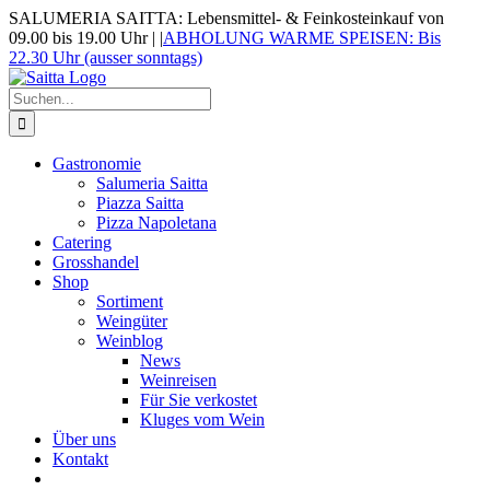
Zum
SALUMERIA SAITTA: Lebensmittel- & Feinkosteinkauf von
Inhalt
09.00 bis 19.00 Uhr |
|
ABHOLUNG WARME SPEISEN: Bis
springen
22.30 Uhr (ausser sonntags)
Suche
nach:
Gastronomie
Salumeria Saitta
Piazza Saitta
Pizza Napoletana
Catering
Grosshandel
Shop
Sortiment
Weingüter
Weinblog
News
Weinreisen
Für Sie verkostet
Kluges vom Wein
Über uns
Kontakt