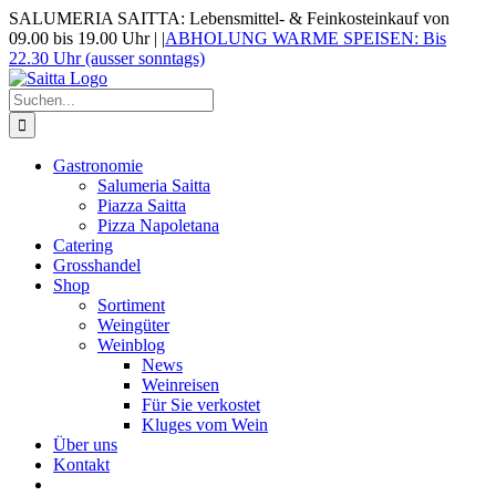
Zum
SALUMERIA SAITTA: Lebensmittel- & Feinkosteinkauf von
Inhalt
09.00 bis 19.00 Uhr |
|
ABHOLUNG WARME SPEISEN: Bis
springen
22.30 Uhr (ausser sonntags)
Suche
nach:
Gastronomie
Salumeria Saitta
Piazza Saitta
Pizza Napoletana
Catering
Grosshandel
Shop
Sortiment
Weingüter
Weinblog
News
Weinreisen
Für Sie verkostet
Kluges vom Wein
Über uns
Kontakt