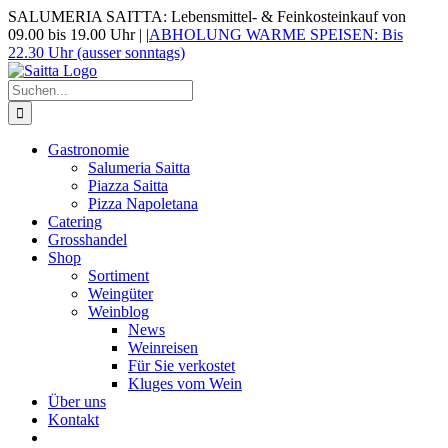
Zum
SALUMERIA SAITTA: Lebensmittel- & Feinkosteinkauf von
Inhalt
09.00 bis 19.00 Uhr |
|
ABHOLUNG WARME SPEISEN: Bis
springen
22.30 Uhr (ausser sonntags)
Suche
nach:
Gastronomie
Salumeria Saitta
Piazza Saitta
Pizza Napoletana
Catering
Grosshandel
Shop
Sortiment
Weingüter
Weinblog
News
Weinreisen
Für Sie verkostet
Kluges vom Wein
Über uns
Kontakt