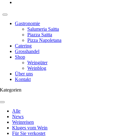
Gastronomie
Salumeria Saitta
Piazza Saitta
Pizza Napoletana
Catering
Grosshandel
Shop
Weingüter
Weinblog
Über uns
Kontakt
Kategorien
Toggle
Navigation
Alle
News
Weinreisen
Kluges vom Wein
Für Sie verkostet