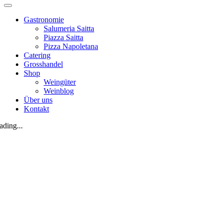
Gastronomie
Salumeria Saitta
Piazza Saitta
Pizza Napoletana
Catering
Grosshandel
Shop
Weingüter
Weinblog
Über uns
Kontakt
ading...