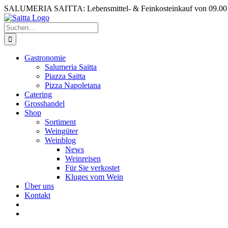
Zum
SALUMERIA SAITTA: Lebensmittel- & Feinkosteinkauf von 09.00 b
Inhalt
springen
Suche
nach:
Gastronomie
Salumeria Saitta
Piazza Saitta
Pizza Napoletana
Catering
Grosshandel
Shop
Sortiment
Weingüter
Weinblog
News
Weinreisen
Für Sie verkostet
Kluges vom Wein
Über uns
Kontakt