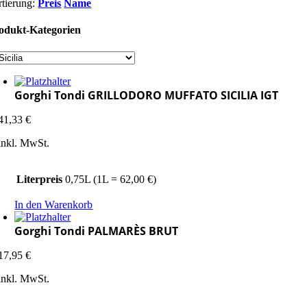
rtierung:
Preis
Name
odukt-Kategorien
Gorghi Tondi GRILLODORO MUFFATO SICILIA IGT
41,33
€
inkl. MwSt.
Literpreis
0,75L (1L = 62,00 €)
In den Warenkorb
Gorghi Tondi PALMARÈS BRUT
17,95
€
inkl. MwSt.