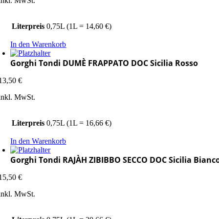
inkl. MwSt.
Literpreis
0,75L (1L = 14,60 €)
In den Warenkorb
Gorghi Tondi DUMÈ FRAPPATO DOC Sicilia Rosso
13,50
€
inkl. MwSt.
Literpreis
0,75L (1L = 16,66 €)
In den Warenkorb
Gorghi Tondi RAJÀH ZIBIBBO SECCO DOC Sicilia Bianc
15,50
€
inkl. MwSt.