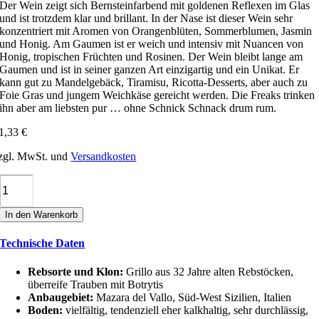
Der Wein zeigt sich Bernsteinfarbend mit goldenen Reflexen im Glas
und ist trotzdem klar und brillant. In der Nase ist dieser Wein sehr
konzentriert mit Aromen von Orangenblüten, Sommerblumen, Jasmin
und Honig. Am Gaumen ist er weich und intensiv mit Nuancen von
Honig, tropischen Früchten und Rosinen. Der Wein bleibt lange am
Gaumen und ist in seiner ganzen Art einzigartig und ein Unikat. Er
kann gut zu Mandelgebäck, Tiramisu, Ricotta-Desserts, aber auch zu
Foie Gras und jungem Weichkäse gereicht werden. Die Freaks trinken
ihn aber am liebsten pur … ohne Schnick Schnack drum rum.
1,33
€
zgl. MwSt. und
Versandkosten
Gorghi
Tondi
GRILLODORO
In den Warenkorb
MUFFATO
SICILIA
Technische Daten
IGT
Menge
Rebsorte und Klon:
Grillo aus 32 Jahre alten Rebstöcken,
überreife Trauben mit Botrytis
Anbaugebiet:
Mazara del Vallo, Süd-West Sizilien, Italien
Boden:
vielfältig, tendenziell eher kalkhaltig, sehr durchlässig,