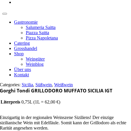
Gastronomie
Salumeria Saitta
Piazza Saitta
Pizza Napoletana
Catering
Grosshandel
Shop
Weingüter
Weinblog
Über uns
Kontakt
Categories:
Sicilia
,
Süßwein
,
Weißwein
Gorghi Tondi GRILLODORO MUFFATO SICILIA IGT
Literpreis
0,75L (1L = 62,00 €)
Einzigartig in der regionalen Weinszene Siziliens! Der einzige
sizilianische Wein mit Edelfäule. Somit kann der Grillodoro als echte
Rarität angesehen werden.