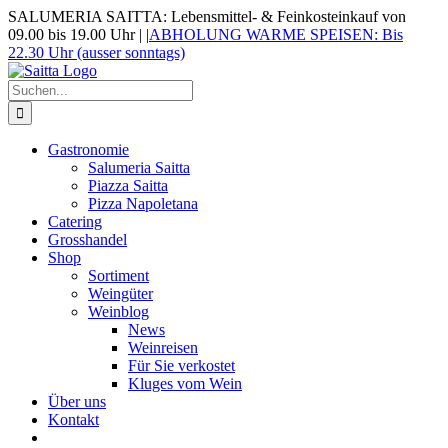
Zum
SALUMERIA SAITTA: Lebensmittel- & Feinkosteinkauf von
Inhalt
09.00 bis 19.00 Uhr |
|
ABHOLUNG WARME SPEISEN: Bis
springen
22.30 Uhr (ausser sonntags)
Suche
nach:
Gastronomie
Salumeria Saitta
Piazza Saitta
Pizza Napoletana
Catering
Grosshandel
Shop
Sortiment
Weingüter
Weinblog
News
Weinreisen
Für Sie verkostet
Kluges vom Wein
Über uns
Kontakt