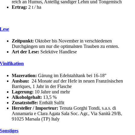
reich an Humus, Anteilig sandiger Lehm und Tongemisch
Ertrag:
2 t / ha
Lese
Zeitpunkt:
Oktober bis November in verschiedenen
Durchgängen um nur die optimalsten Trauben zu ernten.
Art der Lese:
Selektive Handlese
Vinifikation
Mazeration:
Gärung im Edelstahltank bei 16-18°
Ausbau:
24 Monate auf der Hefe in neuen Französischen
Barriques, 1 Jahr in der Flasche
Lagerung:
10 Jahre und mehr
Alkoholgehalt:
13,5 %
Zusatzstoffe:
Enthält Sulfit
Hersteller / Importeur:
Tenuta Gorghi Tondi, s.a.s. di
Annamaria e Clara Agata Sala Soc. Agr., Via Sanità 29/B,
91025 Marsala (TP) Italy
Sonstiges