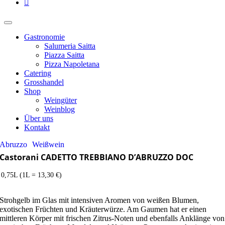
Gastronomie
Salumeria Saitta
Piazza Saitta
Pizza Napoletana
Catering
Grosshandel
Shop
Weingüter
Weinblog
Über uns
Kontakt
Abruzzo
Weißwein
Castorani CADETTO TREBBIANO D’ABRUZZO DOC
0,75L (1L = 13,30 €)
Strohgelb im Glas mit intensiven Aromen von weißen Blumen,
exotischen Früchten und Kräuterwürze. Am Gaumen hat er einen
mittleren Körper mit frischen Zitrus-Noten und ebenfalls Anklänge von