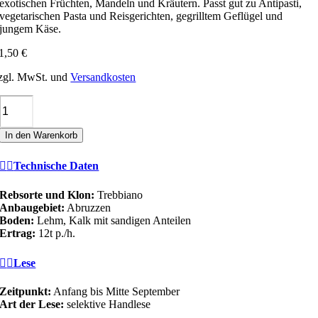
exotischen Früchten, Mandeln und Kräutern. Passt gut zu Antipasti,
vegetarischen Pasta und Reisgerichten, gegrilltem Geflügel und
jungem Käse.
1,50
€
zgl. MwSt. und
Versandkosten
Castorani
CADETTO
TREBBIANO
In den Warenkorb
D'ABRUZZO
DOC
Menge
Technische Daten
Rebsorte und Klon:
Trebbiano
Anbaugebiet:
Abruzzen
Boden:
Lehm, Kalk mit sandigen Anteilen
Ertrag:
12t p./h.
Lese
Zeitpunkt:
Anfang bis Mitte September
Art der Lese:
selektive Handlese