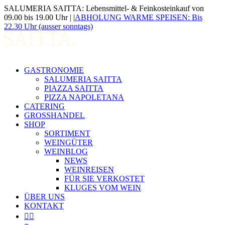
Zum
SALUMERIA SAITTA: Lebensmittel- & Feinkosteinkauf von
Inhalt
09.00 bis 19.00 Uhr |
|
ABHOLUNG WARME SPEISEN: Bis
springen
22.30 Uhr (ausser sonntags)
Suche
nach:
GASTRONOMIE
SALUMERIA SAITTA
PIAZZA SAITTA
PIZZA NAPOLETANA
CATERING
GROSSHANDEL
SHOP
SORTIMENT
WEINGÜTER
WEINBLOG
NEWS
WEINREISEN
FÜR SIE VERKOSTET
KLUGES VOM WEIN
ÜBER UNS
KONTAKT