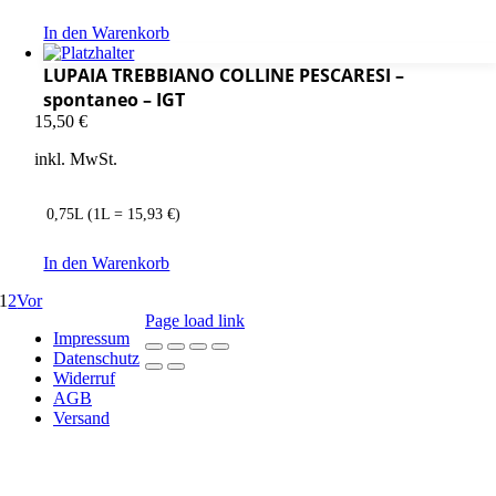
In den Warenkorb
LUPAIA TREBBIANO COLLINE PESCARESI –
spontaneo – IGT
15,50
€
inkl. MwSt.
0,75L (1L = 15,93 €)
In den Warenkorb
1
2
Vor
Page load link
Impressum
Datenschutz
Widerruf
Nach
AGB
oben
Versand