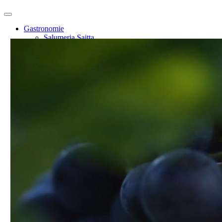
Gastronomie
Salumeria Saitta
Piazza Saitta
Pizza Napoletana
Catering
Grosshandel
Shop
Weingüter
Weinblog
Über uns
Kontakt