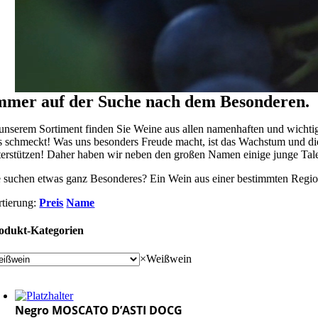
mmer auf der Suche nach dem Besonderen.
 unserem Sortiment finden Sie Weine aus allen namenhaften und wichtig
s schmeckt! Was uns besonders Freude macht, ist das Wachstum und di
terstützen! Daher haben wir neben den großen Namen einige junge Talen
e suchen etwas ganz Besonderes? Ein Wein aus einer bestimmten Region
rtierung:
Preis
Name
odukt-Kategorien
×
Weißwein
Negro MOSCATO D’ASTI DOCG