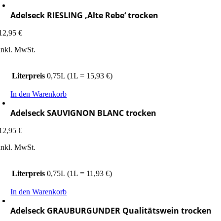
Adelseck RIESLING ‚Alte Rebe‘ trocken
12,95
€
inkl. MwSt.
Literpreis
0,75L (1L = 15,93 €)
In den Warenkorb
Adelseck SAUVIGNON BLANC trocken
12,95
€
inkl. MwSt.
Literpreis
0,75L (1L = 11,93 €)
In den Warenkorb
Adelseck GRAUBURGUNDER Qualitätswein trocken