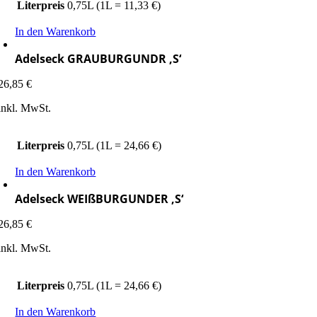
Literpreis
0,75L (1L = 11,33 €)
In den Warenkorb
Adelseck GRAUBURGUNDR ‚S‘
26,85
€
inkl. MwSt.
Literpreis
0,75L (1L = 24,66 €)
In den Warenkorb
Adelseck WEIßBURGUNDER ‚S‘
26,85
€
inkl. MwSt.
Literpreis
0,75L (1L = 24,66 €)
In den Warenkorb