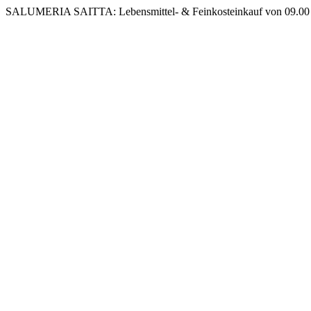
Zum
SALUMERIA SAITTA: Lebensmittel- & Feinkosteinkauf von 09.00 b
Inhalt
springen