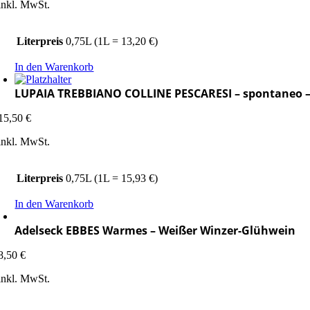
inkl. MwSt.
Literpreis
0,75L (1L = 13,20 €)
In den Warenkorb
LUPAIA TREBBIANO COLLINE PESCARESI – spontaneo –
15,50
€
inkl. MwSt.
Literpreis
0,75L (1L = 15,93 €)
In den Warenkorb
Adelseck EBBES Warmes – Weißer Winzer-Glühwein
8,50
€
inkl. MwSt.