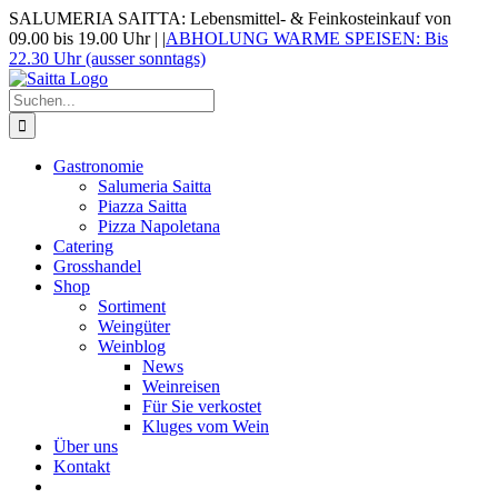
Zum
SALUMERIA SAITTA: Lebensmittel- & Feinkosteinkauf von
Inhalt
09.00 bis 19.00 Uhr |
|
ABHOLUNG WARME SPEISEN: Bis
springen
22.30 Uhr (ausser sonntags)
Suche
nach:
Gastronomie
Salumeria Saitta
Piazza Saitta
Pizza Napoletana
Catering
Grosshandel
Shop
Sortiment
Weingüter
Weinblog
News
Weinreisen
Für Sie verkostet
Kluges vom Wein
Über uns
Kontakt