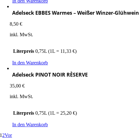
In den Warenkorb
Adelseck EBBES Warmes – Weißer Winzer-Glühwein
8,50
€
inkl. MwSt.
Literpreis
0,75L (1L = 11,33 €)
In den Warenkorb
Adelseck PINOT NOIR RÈSERVE
35,00
€
inkl. MwSt.
Literpreis
0,75L (1L = 25,20 €)
In den Warenkorb
1
2
Vor