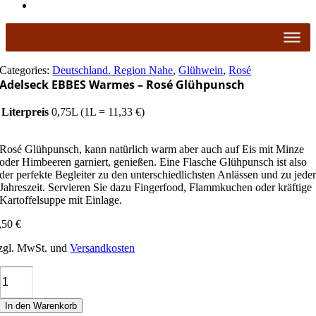
Categories:
Deutschland. Region Nahe
,
Glühwein
,
Rosé
Adelseck EBBES Warmes – Rosé Glühpunsch
Literpreis
0,75L (1L = 11,33 €)
Rosé Glühpunsch, kann natürlich warm aber auch auf Eis mit Minze
oder Himbeeren garniert, genießen. Eine Flasche Glühpunsch ist also
der perfekte Begleiter zu den unterschiedlichsten Anlässen und zu jede
Jahreszeit. Servieren Sie dazu Fingerfood, Flammkuchen oder kräftige
Kartoffelsuppe mit Einlage.
,50
€
zgl. MwSt. und
Versandkosten
Adelseck
EBBES
Warmes
In den Warenkorb
-