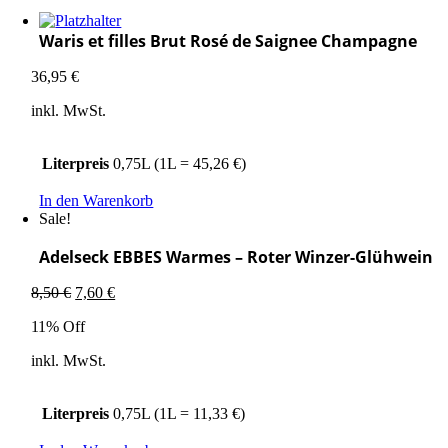
Waris et filles Brut Rosé de Saignee Champagne
36,95
€
inkl. MwSt.
Literpreis
0,75L (1L = 45,26 €)
In den Warenkorb
Sale!
Adelseck EBBES Warmes – Roter Winzer-Glühwein
Ursprünglicher
Aktueller
8,50
€
7,60
€
Preis
Preis
11% Off
war:
ist:
8,50 €
7,60 €.
inkl. MwSt.
Literpreis
0,75L (1L = 11,33 €)