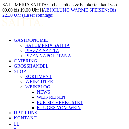
Zum
SALUMERIA SAITTA: Lebensmittel- & Feinkosteinkauf von
Inhalt
09.00 bis 19.00 Uhr |
|
ABHOLUNG WARME SPEISEN: Bis
springen
22.30 Uhr (ausser sonntags)
Suche
nach:
GASTRONOMIE
SALUMERIA SAITTA
PIAZZA SAITTA
PIZZA NAPOLETANA
CATERING
GROSSHANDEL
SHOP
SORTIMENT
WEINGÜTER
WEINBLOG
NEWS
WEINREISEN
FÜR SIE VERKOSTET
KLUGES VOM WEIN
ÜBER UNS
KONTAKT