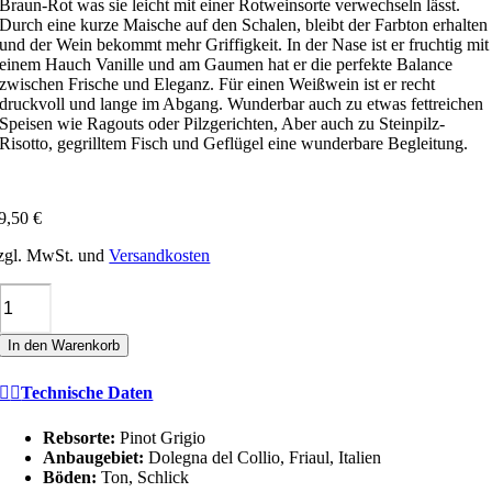
Braun-Rot was sie leicht mit einer Rotweinsorte verwechseln lässt.
Durch eine kurze Maische auf den Schalen, bleibt der Farbton erhalten
und der Wein bekommt mehr Griffigkeit. In der Nase ist er fruchtig mit
einem Hauch Vanille und am Gaumen hat er die perfekte Balance
zwischen Frische und Eleganz. Für einen Weißwein ist er recht
druckvoll und lange im Abgang. Wunderbar auch zu etwas fettreichen
Speisen wie Ragouts oder Pilzgerichten, Aber auch zu Steinpilz-
Risotto, gegrilltem Fisch und Geflügel eine wunderbare Begleitung.
9,50
€
zgl. MwSt. und
Versandkosten
Tiare
MASARÉ
(Pinot
In den Warenkorb
Grigio)
COLLIO
DOC
Technische Daten
Menge
Rebsorte:
Pinot Grigio
Anbaugebiet:
Dolegna del Collio, Friaul, Italien
Böden:
Ton, Schlick