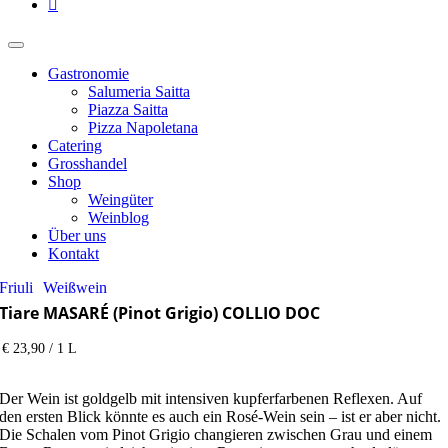
Gastronomie
Salumeria Saitta
Piazza Saitta
Pizza Napoletana
Catering
Grosshandel
Shop
Weingüter
Weinblog
Über uns
Kontakt
Friuli
Weißwein
Tiare MASARÉ (Pinot Grigio) COLLIO DOC
€ 23,90 / 1 L
Der Wein ist goldgelb mit intensiven kupferfarbenen Reflexen. Auf
den ersten Blick könnte es auch ein Rosé-Wein sein – ist er aber nicht.
Die Schalen vom Pinot Grigio changieren zwischen Grau und einem