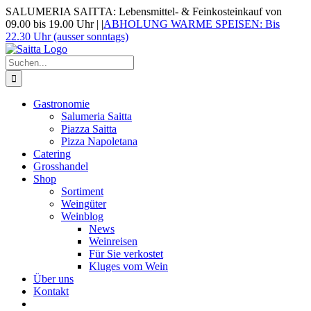
Zum
SALUMERIA SAITTA: Lebensmittel- & Feinkosteinkauf von
Inhalt
09.00 bis 19.00 Uhr |
|
ABHOLUNG WARME SPEISEN: Bis
springen
22.30 Uhr (ausser sonntags)
Suche
nach:
Gastronomie
Salumeria Saitta
Piazza Saitta
Pizza Napoletana
Catering
Grosshandel
Shop
Sortiment
Weingüter
Weinblog
News
Weinreisen
Für Sie verkostet
Kluges vom Wein
Über uns
Kontakt