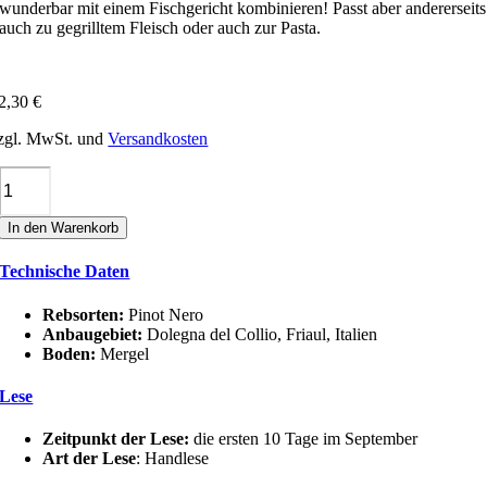
wunderbar mit einem Fischgericht kombinieren! Passt aber andererseits
auch zu gegrilltem Fleisch oder auch zur Pasta.
2,30
€
zgl. MwSt. und
Versandkosten
Tiare
PINUÀR
(PINOT
In den Warenkorb
NERO)
IGT
Technische Daten
Menge
Rebsorten:
Pinot Nero
Anbaugebiet:
Dolegna del Collio, Friaul, Italien
Boden:
Mergel
Lese
Zeitpunkt der Lese:
die ersten 10 Tage im September
Art der Lese
: Handlese