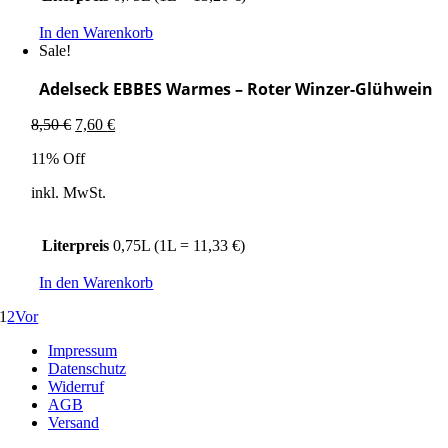
In den Warenkorb
Sale!
Adelseck EBBES Warmes – Roter Winzer-Glühwein
Ursprünglicher
Aktueller
8,50
€
7,60
€
Preis
Preis
11% Off
war:
ist:
8,50 €
7,60 €.
inkl. MwSt.
Literpreis
0,75L (1L = 11,33 €)
In den Warenkorb
1
2
Vor
Impressum
Datenschutz
Widerruf
AGB
Versand