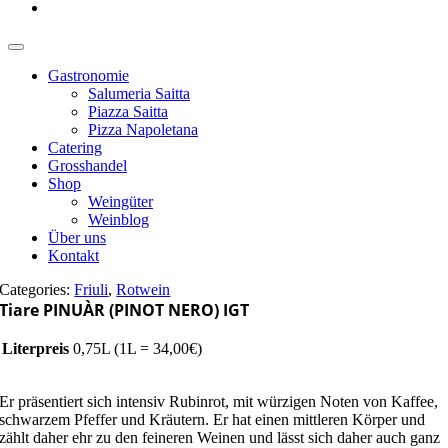
Gastronomie
Salumeria Saitta
Piazza Saitta
Pizza Napoletana
Catering
Grosshandel
Shop
Weingüter
Weinblog
Über uns
Kontakt
Categories:
Friuli
,
Rotwein
Tiare PINUÀR (PINOT NERO) IGT
Literpreis
0,75L (1L = 34,00€)
Er präsentiert sich intensiv Rubinrot, mit würzigen Noten von Kaffee,
schwarzem Pfeffer und Kräutern. Er hat einen mittleren Körper und
zählt daher ehr zu den feineren Weinen und lässt sich daher auch ganz