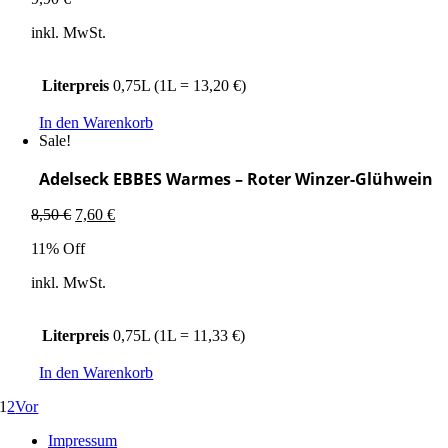
inkl. MwSt.
Literpreis
0,75L (1L = 13,20 €)
In den Warenkorb
Sale!
Adelseck EBBES Warmes – Roter Winzer-Glühwein
Ursprünglicher
Aktueller
8,50
€
7,60
€
Preis
Preis
11% Off
war:
ist:
8,50 €
7,60 €.
inkl. MwSt.
Literpreis
0,75L (1L = 11,33 €)
In den Warenkorb
1
2
Vor
Impressum