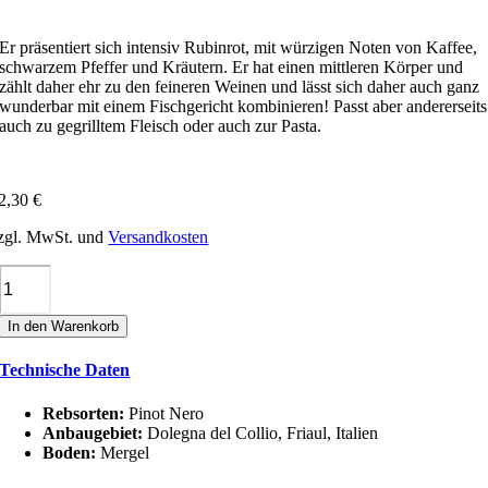
Er präsentiert sich intensiv Rubinrot, mit würzigen Noten von Kaffee,
schwarzem Pfeffer und Kräutern. Er hat einen mittleren Körper und
zählt daher ehr zu den feineren Weinen und lässt sich daher auch ganz
wunderbar mit einem Fischgericht kombinieren! Passt aber andererseits
auch zu gegrilltem Fleisch oder auch zur Pasta.
2,30
€
zgl. MwSt. und
Versandkosten
Tiare
PINUÀR
(PINOT
In den Warenkorb
NERO)
IGT
Technische Daten
Menge
Rebsorten:
Pinot Nero
Anbaugebiet:
Dolegna del Collio, Friaul, Italien
Boden:
Mergel