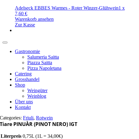
Adelseck EBBES Warmes - Roter Winzer-Glühwein
1
x
7,60
€
Warenkorb ansehen
Zur Kasse
Gastronomie
Salumeria Saitta
Piazza Saitta
Pizza Napoletana
Catering
Grosshandel
Shop
Weingüter
Weinblog
Über uns
Kontakt
Categories:
Friuli
,
Rotwein
Tiare PINUÀR (PINOT NERO) IGT
Literpreis
0,75L (1L = 34,00€)