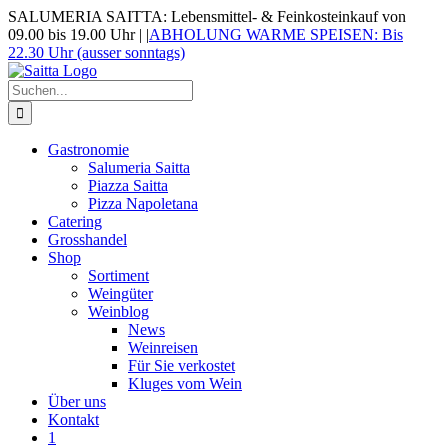
Zum
SALUMERIA SAITTA: Lebensmittel- & Feinkosteinkauf von
Inhalt
09.00 bis 19.00 Uhr |
|
ABHOLUNG WARME SPEISEN: Bis
springen
22.30 Uhr (ausser sonntags)
Suche
nach:
Gastronomie
Salumeria Saitta
Piazza Saitta
Pizza Napoletana
Catering
Grosshandel
Shop
Sortiment
Weingüter
Weinblog
News
Weinreisen
Für Sie verkostet
Kluges vom Wein
Über uns
Kontakt
1