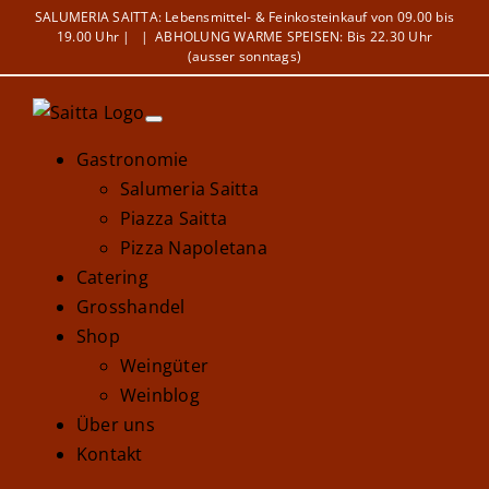
Zum
SALUMERIA SAITTA: Lebensmittel- & Feinkosteinkauf von 09.00 bis
19.00 Uhr |
|
ABHOLUNG WARME SPEISEN: Bis 22.30 Uhr
Inhalt
(ausser sonntags)
springen
Gastronomie
Salumeria Saitta
Piazza Saitta
Pizza Napoletana
Catering
Grosshandel
Shop
Weingüter
Weinblog
Über uns
Kontakt