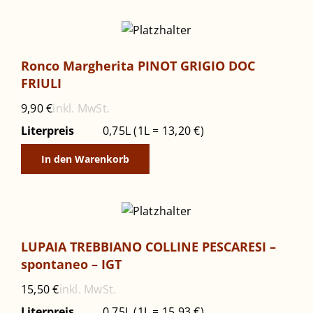
Ronco Margherita PINOT GRIGIO DOC
FRIULI
inkl. MwSt.
9,90
€
Literpreis
0,75L (1L = 13,20 €)
In den Warenkorb
LUPAIA TREBBIANO COLLINE PESCARESI –
spontaneo – IGT
inkl. MwSt.
15,50
€
Literpreis
0,75L (1L = 15,93 €)