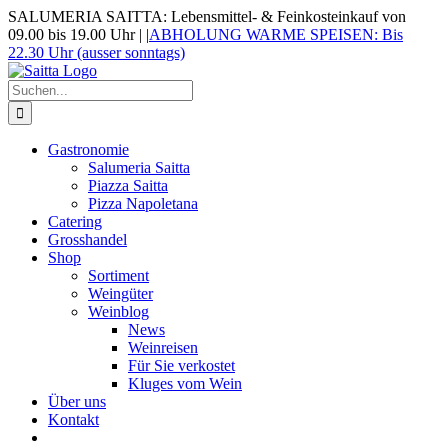
Zum
SALUMERIA SAITTA: Lebensmittel- & Feinkosteinkauf von
Inhalt
09.00 bis 19.00 Uhr |
|
ABHOLUNG WARME SPEISEN: Bis
springen
22.30 Uhr (ausser sonntags)
Suche
nach:
Gastronomie
Salumeria Saitta
Piazza Saitta
Pizza Napoletana
Catering
Grosshandel
Shop
Sortiment
Weingüter
Weinblog
News
Weinreisen
Für Sie verkostet
Kluges vom Wein
Über uns
Kontakt