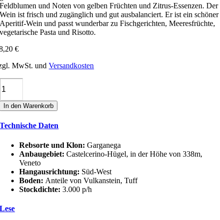
Feldblumen und Noten von gelben Früchten und Zitrus-Essenzen. Der
Wein ist frisch und zugänglich und gut ausbalanciert. Er ist ein schöner
Aperitif-Wein und passt wunderbar zu Fischgerichten, Meeresfrüchte,
vegetarische Pasta und Risotto.
8,20
€
zgl. MwSt. und
Versandkosten
Corte
Adami
SOAVE
In den Warenkorb
CLASSICO
CimAlta
Technische Daten
DOC
(unfiltered
wine)
Rebsorte und Klon:
Garganega
Menge
Anbaugebiet:
Castelcerino-Hügel, in der Höhe von 338m,
Veneto
Hangausrichtung:
Süd-West
Boden:
Anteile von Vulkanstein, Tuff
Stockdichte:
3.000 p/h
Lese