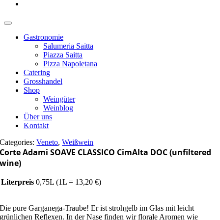
Gastronomie
Salumeria Saitta
Piazza Saitta
Pizza Napoletana
Catering
Grosshandel
Shop
Weingüter
Weinblog
Über uns
Kontakt
Categories:
Veneto
,
Weißwein
Corte Adami SOAVE CLASSICO CimAlta DOC (unfiltered
wine)
Literpreis
0,75L (1L = 13,20 €)
Die pure Garganega-Traube! Er ist strohgelb im Glas mit leicht
grünlichen Reflexen. In der Nase finden wir florale Aromen wie