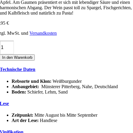
Apfel. Am Gaumen präsentiert er sich mit lebendiger Säure und einen
harmonischen Abgang. Der Wein passt toll zu Spargel, Fischgerichten,
und Kalbfleisch und natürlich zu Pasta!
,95
€
zgl. MwSt. und
Versandkosten
Adelseck
WEIßBURGUNDER
Qualitätswein
In den Warenkorb
trocken
Menge
Technische Daten
Rebsorte und Klon:
Weißburgunder
Anbaugebiet:
Münsterer Pitterberg, Nahe, Deutschland
Boden:
Schiefer, Lehm, Sand
Lese
Zeitpunkt:
Mitte August bis Mitte September
Art der Lese:
Handlese
Vinifikation