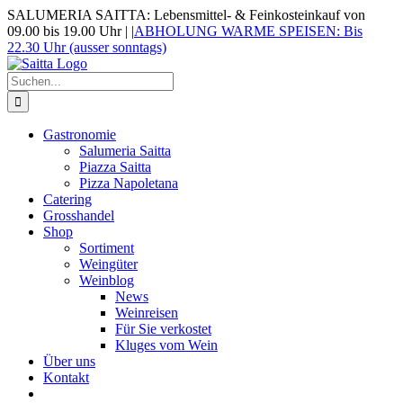
Zum
SALUMERIA SAITTA: Lebensmittel- & Feinkosteinkauf von
Inhalt
09.00 bis 19.00 Uhr |
|
ABHOLUNG WARME SPEISEN: Bis
springen
22.30 Uhr (ausser sonntags)
Suche
nach:
Gastronomie
Salumeria Saitta
Piazza Saitta
Pizza Napoletana
Catering
Grosshandel
Shop
Sortiment
Weingüter
Weinblog
News
Weinreisen
Für Sie verkostet
Kluges vom Wein
Über uns
Kontakt