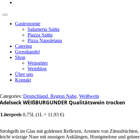
Gastronomie
Salumeria Saitta
Piazza Saitta
Pizza Napoletana
Catering
Grosshandel
Shop
Weingüter
Weinblog
Über uns
Kontakt
Categories:
Deutschland. Region Nahe
,
Weißwein
Adelseck WEIßBURGUNDER Qualitätswein trocken
Literpreis
0,75L (1L = 11,93 €)
Strohgelb im Glas mit goldenen Reflexen, Aromen von Zitrusfrüchten,
leicht würzige Nase mit nussigen Anklängen, Honigmelone und grüner