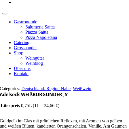
Gastronomie
Salumeria Saitta
Piazza Saitta
Pizza Napoletana
Catering
Grosshandel
Shop
Weingüter
Weinblog
Über uns
Kontakt
Categories:
Deutschland. Region Nahe
,
Weißwein
Adelseck WEIßBURGUNDER ‚S‘
Literpreis
0,75L (1L = 24,66 €)
Goldgelb im Glas mit grünlichen Reflexen, mit Aromen von gelben
und weißen Blüten, kandierten Orangenschalen, Vanille. Am Gaumen