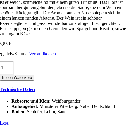
ist er weich, schmeichelnd mit einem guten Trinkfluß. Das Holz ist
spürbar aber gut eingebunden, ebenso die Säure, die dem Wein ein
schönes Rückgrat gibt. Die Aromen aus der Nase spiegeln sich in
einem langen runden Abgang. Der Wein ist ein schöner
Essensbegleiter und passt wunderbar zu kräftigen Fischgerichten,
Fischsuppe, vegetarischen Gerichten wie Spargel und Risotto, sowie
zu jungem Käse.
6,85
€
zgl. MwSt. und
Versandkosten
Adelseck
WEIßBURGUNDER
'S'
In den Warenkorb
Menge
Technische Daten
Rebsorte und Klon:
Weißburgunder
Anbaugebiet:
Münsterer Pitterberg, Nahe, Deutschland
Boden:
Schiefer, Lehm, Sand
Lese