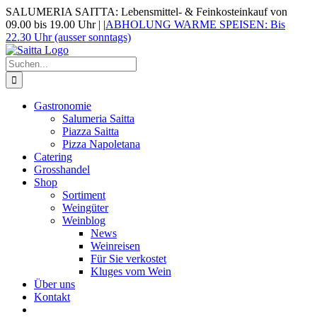
Zum
SALUMERIA SAITTA: Lebensmittel- & Feinkosteinkauf von
Inhalt
09.00 bis 19.00 Uhr |
|
ABHOLUNG WARME SPEISEN: Bis
springen
22.30 Uhr (ausser sonntags)
Suche
nach:
Gastronomie
Salumeria Saitta
Piazza Saitta
Pizza Napoletana
Catering
Grosshandel
Shop
Sortiment
Weingüter
Weinblog
News
Weinreisen
Für Sie verkostet
Kluges vom Wein
Über uns
Kontakt