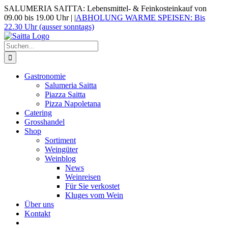
Zum
SALUMERIA SAITTA: Lebensmittel- & Feinkosteinkauf von
Inhalt
09.00 bis 19.00 Uhr |
|
ABHOLUNG WARME SPEISEN: Bis
springen
22.30 Uhr (ausser sonntags)
Suche
nach:
Gastronomie
Salumeria Saitta
Piazza Saitta
Pizza Napoletana
Catering
Grosshandel
Shop
Sortiment
Weingüter
Weinblog
News
Weinreisen
Für Sie verkostet
Kluges vom Wein
Über uns
Kontakt