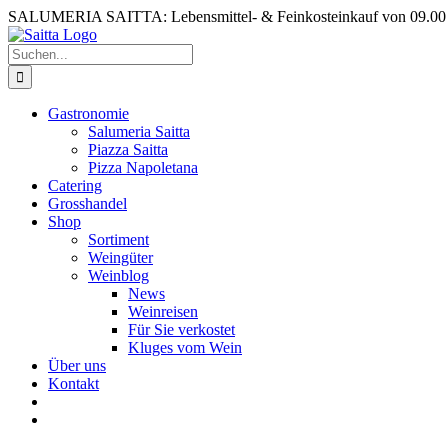
Zum
SALUMERIA SAITTA: Lebensmittel- & Feinkosteinkauf von 09.00 b
Inhalt
springen
Suche
nach:
Gastronomie
Salumeria Saitta
Piazza Saitta
Pizza Napoletana
Catering
Grosshandel
Shop
Sortiment
Weingüter
Weinblog
News
Weinreisen
Für Sie verkostet
Kluges vom Wein
Über uns
Kontakt