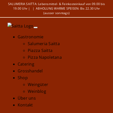
Zum
SALUMERIA SAITTA: Lebensmittel- & Feinkosteinkauf von 09.00 bis
19.00 Uhr |
|
ABHOLUNG WARME SPEISEN: Bis 22.30 Uhr
Inhalt
(ausser sonntags)
springen
Gastronomie
Salumeria Saitta
Piazza Saitta
Pizza Napoletana
Catering
Grosshandel
Shop
Weingüter
Weinblog
Über uns
Kontakt