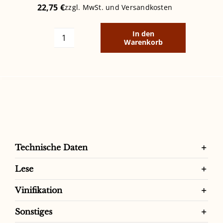
22,75
€
zzgl. MwSt. und
Versandkosten
In den
Warenkorb
AMORINO
MONTEPULCINAO
D'ABRUZZO
DOC
Menge
Technische Daten
Lese
Vinifikation
Sonstiges