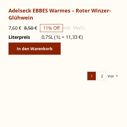
Sale!
Adelseck EBBES Warmes – Roter Winzer-
Glühwein
inkl. MwSt.
7,60
€
8,50
€
11% Off
Ursprünglicher
Aktueller
Preis
Preis
Literpreis
0,75L (1L = 11,33 €)
war:
ist:
In den Warenkorb
8,50 €
7,60 €.
1
2
Vor