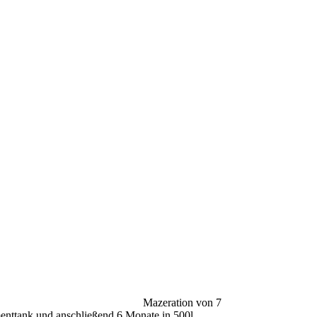
 anschließenden Mazeration von 7
nd anschließend 6 Monate in 500l