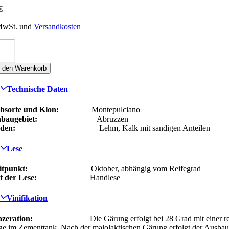
€
 MwSt. und
Versandkosten
storani
ADETTO
ONTEPULCIANO
n den Warenkorb
'ABRUZZO
OC
nge
Technische Daten
bsorte und Klon:
Montepulciano
baugebiet:
Abruzzen
oden:
Lehm, Kalk mit sandigen Anteilen
Lese
itpunkt:
Oktober, abhängig vom Reifegrad
t der Lese:
Handlese
Vinifikation
zeration:
Die Gärung erfolgt bei 28 Grad mit ei
ge im Zementtank. Nach der malolaktischen Gärung erf