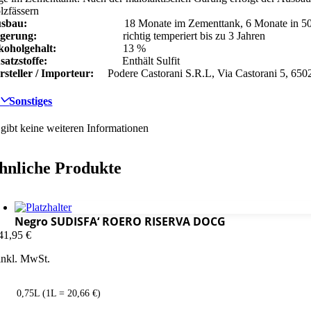
lzfässern
usbau:
18 Monate im Zementtank, 6 Monate in 500L 
gerung:
richtig temperiert bis zu 3 Jahren
koholgehalt:
13 %
satzstoffe:
Enthält Sulfit
rsteller / Importeur:
Podere Castorani S.R.L, Via Castorani 5, 65020
Sonstiges
 gibt keine weiteren Informationen
hnliche Produkte
Negro SUDISFA‘ ROERO RISERVA DOCG
41,95
€
inkl. MwSt.
0,75L (1L = 20,66 €)