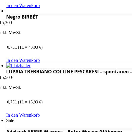
In den Warenkorb
Negro BIRBÈT
15,30
€
inkl. MwSt.
0,75L (1L = 43,93 €)
In den Warenkorb
LUPAIA TREBBIANO COLLINE PESCARESI – spontaneo –
15,50
€
inkl. MwSt.
0,75L (1L = 15,93 €)
In den Warenkorb
Sale!
Adelseck EBBES Warmes – Roter Winzer-Glühwein