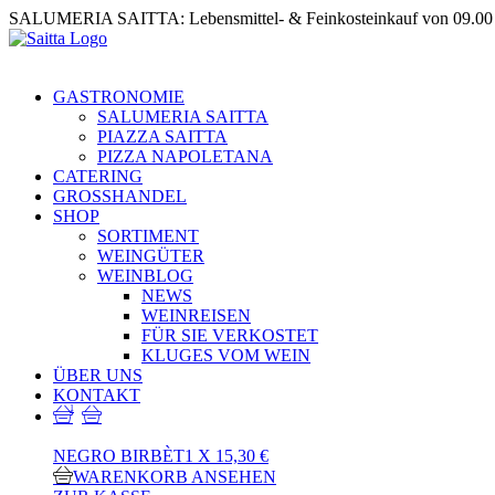
Zum
SALUMERIA SAITTA: Lebensmittel- & Feinkosteinkauf von 09.00 b
Inhalt
springen
Suche
nach:
GASTRONOMIE
SALUMERIA SAITTA
PIAZZA SAITTA
PIZZA NAPOLETANA
CATERING
GROSSHANDEL
SHOP
SORTIMENT
WEINGÜTER
WEINBLOG
NEWS
WEINREISEN
FÜR SIE VERKOSTET
KLUGES VOM WEIN
ÜBER UNS
KONTAKT
1
NEGRO BIRBÈT
1
X
15,30
€
WARENKORB ANSEHEN