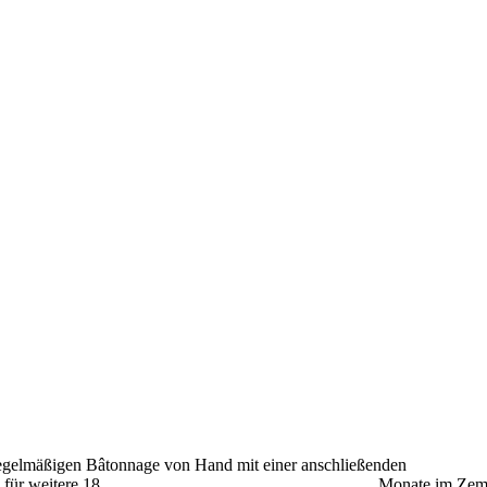
ner regelmäßigen Bâtonnage von Hand mit einer
olgt der Ausbau für weitere 18 Monate im Zementtank u