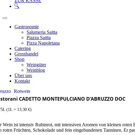
ZUR KASSE
Gastronomie
Salumeria Saitta
Piazza Saitta
Pizza Napoletana
Catering
Grosshandel
Shop
Weingüter
Weinblog
Über uns
Kontakt
ruzzo
Rotwein
astorani CADETTO MONTEPULCIANO D’ABRUZZO DOC
75L (1L = 13,30 €)
r Wein ist intensiv Rubinrot, mit intensiven Aromen von kleinen roten
n roten Früchten, Schokolade und fein eingebundenen Tanninen. Er pass