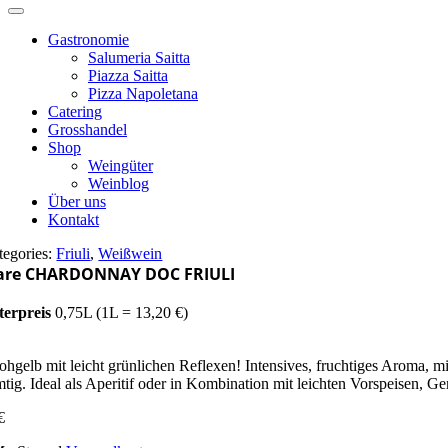
Gastronomie
Salumeria Saitta
Piazza Saitta
Pizza Napoletana
Catering
Grosshandel
Shop
Weingüter
Weinblog
Über uns
Kontakt
tegories:
Friuli
,
Weißwein
iare CHARDONNAY DOC FRIULI
terpreis
0,75L (1L = 13,20 €)
rohgelb mit leicht grünlichen Reflexen! Intensives, fruchtiges Aroma, 
mtig. Ideal als Aperitif oder in Kombination mit leichten Vorspeisen, 
€