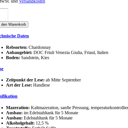
 MwSt. und
Versandkosten
re
HARDONNAY
OC
n den Warenkorb
IULI
nge
chnische Daten
Rebsorten:
Chardonnay
Anbaugebiet:
DOC Friuli Venezia Giulia, Friaul, Italien
Boden:
Sandstein, Kies
se
Zeitpunkt der Lese:
ab Mitte September
Art der Lese:
Handlese
nifikation
Mazeration:
Kaltmazeration, sanfte Pressung, temperaturkontrolli
Ausbau:
im Edelstahltank für 5 Monate
Ausbau:
Edelstahltank für 5 Monate
Alkoholgehalt:
12,5 %