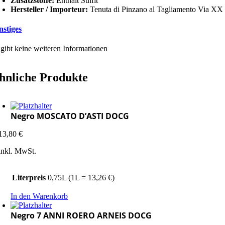
Zusatzstoffe:
Enthält Sulfit
Hersteller / Importeur:
Tenuta di Pinzano al Tagliamento Via XX 
nstiges
 gibt keine weiteren Informationen
hnliche Produkte
Negro MOSCATO D’ASTI DOCG
13,80
€
inkl. MwSt.
Literpreis
0,75L (1L = 13,26 €)
In den Warenkorb
Negro 7 ANNI ROERO ARNEIS DOCG