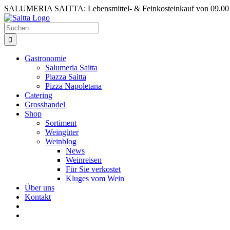
Zum
SALUMERIA SAITTA: Lebensmittel- & Feinkosteinkauf von 09.00 b
Inhalt
springen
Suche
nach:
Gastronomie
Salumeria Saitta
Piazza Saitta
Pizza Napoletana
Catering
Grosshandel
Shop
Sortiment
Weingüter
Weinblog
News
Weinreisen
Für Sie verkostet
Kluges vom Wein
Über uns
Kontakt