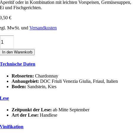
Aperitif oder in Kombination mit leichten Vorspeisen, Gemüsesuppen,
Ei und Fischgerichten.
9,50
€
zgl. MwSt. und
Versandkosten
Tiare
CHARDONNAY
DOC
In den Warenkorb
FRIULI
Menge
Technische Daten
Rebsorten:
Chardonnay
Anbaugebiet:
DOC Friuli Venezia Giulia, Friaul, Italien
Boden:
Sandstein, Kies
Lese
Zeitpunkt der Lese:
ab Mitte September
Art der Lese:
Handlese
Vinifikation