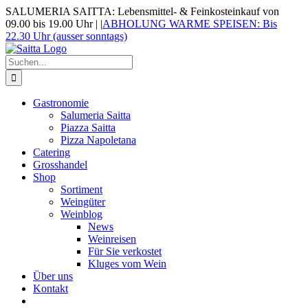
Zum
SALUMERIA SAITTA: Lebensmittel- & Feinkosteinkauf von
Inhalt
09.00 bis 19.00 Uhr |
|
ABHOLUNG WARME SPEISEN: Bis
springen
22.30 Uhr (ausser sonntags)
Suche
nach:
Gastronomie
Salumeria Saitta
Piazza Saitta
Pizza Napoletana
Catering
Grosshandel
Shop
Sortiment
Weingüter
Weinblog
News
Weinreisen
Für Sie verkostet
Kluges vom Wein
Über uns
Kontakt