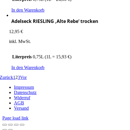
In den Warenkorb
Adelseck RIESLING ‚Alte Rebe‘ trocken
12,95
€
inkl. MwSt.
Literpreis
0,75L (1L = 15,93 €)
In den Warenkorb
Zurück
1
2
3
Vor
Impressum
Datenschutz
Widerruf
AGB
Versand
Page load link