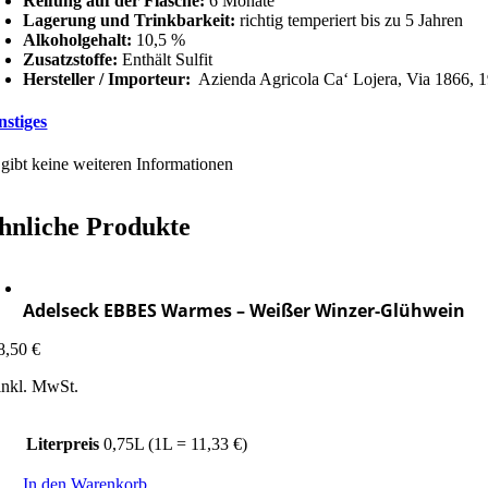
Reifung auf der Flasche:
6 Monate
Lagerung und Trinkbarkeit:
richtig temperiert bis zu 5 Jahren
Alkoholgehalt:
10,5 %
Zusatzstoffe:
Enthält Sulfit
Hersteller / Importeur:
Azienda Agricola Ca‘ Lojera, Via 1866, 19
nstiges
 gibt keine weiteren Informationen
hnliche Produkte
Adelseck EBBES Warmes – Weißer Winzer-Glühwein
8,50
€
inkl. MwSt.
Literpreis
0,75L (1L = 11,33 €)
In den Warenkorb