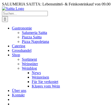
Zum
SALUMERIA SAITTA: Lebensmittel- & Feinkosteinkauf von 09.00 b
Inhalt
springen
Suche
nach:
Gastronomie
Salumeria Saitta
Piazza Saitta
Pizza Napoletana
Catering
Grosshandel
Shop
Sortiment
Weingüter
Weinblog
News
Weinreisen
Für Sie verkostet
Kluges vom Wein
Über uns
Kontakt