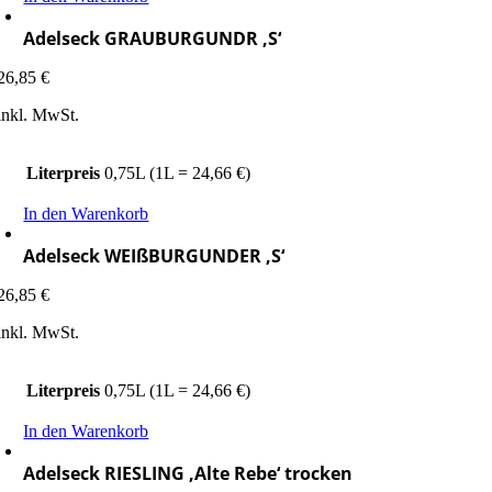
Adelseck GRAUBURGUNDR ‚S‘
26,85
€
inkl. MwSt.
Literpreis
0,75L (1L = 24,66 €)
In den Warenkorb
Adelseck WEIßBURGUNDER ‚S‘
26,85
€
inkl. MwSt.
Literpreis
0,75L (1L = 24,66 €)
In den Warenkorb
Adelseck RIESLING ‚Alte Rebe‘ trocken