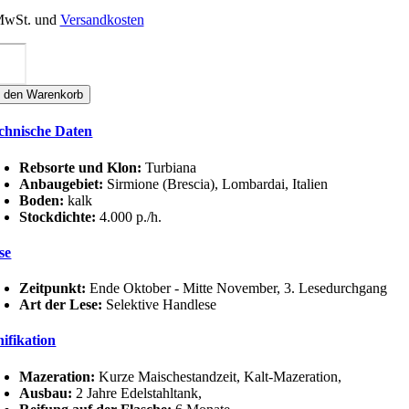
 MwSt. und
Versandkosten
'
jera
UGANA
n den Warenkorb
SERVA
EL
chnische Daten
UPO
OC
nge
Rebsorte und Klon:
Turbiana
Anbaugebiet:
Sirmione (Brescia), Lombardai, Italien
Boden:
kalk
Stockdichte:
4.000 p./h.
se
Zeitpunkt:
Ende Oktober - Mitte November, 3. Lesedurchgang
Art der Lese:
Selektive Handlese
nifikation
Mazeration:
Kurze Maischestandzeit, Kalt-Mazeration,
Ausbau:
2 Jahre Edelstahltank,