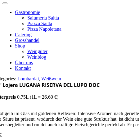
Gastronomie
Salumeria Saitta
Piazza Saitta
Pizza Napoletana
Catering
Grosshandel
Shop
Weingüter
Weinblog
Über uns
Kontakt
tegories:
Lombardai
,
Weißwein
‘ Lojera LUGANA RISERVA DEL LUPO DOC
terpreis
0,75L (1L = 26,60 €)
rohgelb im Glas mit goldenen Reflexen! Intensive Aromen nach gerieften
e Säure ist präsent, wodurch der Wein eine gute Struktur hat, ist dicht
sensbegleiter und rundet auch kräftige Fleischgerichte perfekt ab. Er p
€