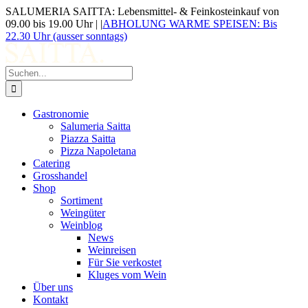
Zum
SALUMERIA SAITTA: Lebensmittel- & Feinkosteinkauf von
Inhalt
09.00 bis 19.00 Uhr |
|
ABHOLUNG WARME SPEISEN: Bis
springen
22.30 Uhr (ausser sonntags)
Suche
nach:
Gastronomie
Salumeria Saitta
Piazza Saitta
Pizza Napoletana
Catering
Grosshandel
Shop
Sortiment
Weingüter
Weinblog
News
Weinreisen
Für Sie verkostet
Kluges vom Wein
Über uns
Kontakt