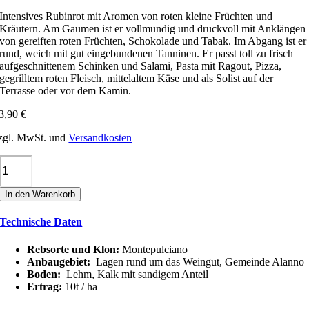
Intensives Rubinrot mit Aromen von roten kleine Früchten und
Kräutern. Am Gaumen ist er vollmundig und druckvoll mit Anklängen
von gereiften roten Früchten, Schokolade und Tabak. Im Abgang ist er
rund, weich mit gut eingebundenen Tanninen. Er passt toll zu frisch
aufgeschnittenem Schinken und Salami, Pasta mit Ragout, Pizza,
gegrilltem roten Fleisch, mittelaltem Käse und als Solist auf der
Terrasse oder vor dem Kamin.
3,90
€
zgl. MwSt. und
Versandkosten
Castorani
LUPAIA
MONTEPULCIANO
In den Warenkorb
D'ABRUZZO
DOC
Technische Daten
Menge
Rebsorte und Klon:
Montepulciano
Anbaugebiet:
Lagen rund um das Weingut, Gemeinde Alanno
Boden:
Lehm, Kalk mit sandigem Anteil
Ertrag:
10t / ha