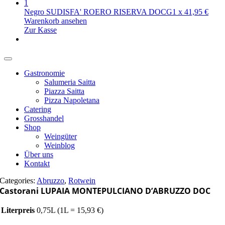
1
Negro SUDISFA' ROERO RISERVA DOCG
1
x
41,95
€
Warenkorb ansehen
Zur Kasse
Gastronomie
Salumeria Saitta
Piazza Saitta
Pizza Napoletana
Catering
Grosshandel
Shop
Weingüter
Weinblog
Über uns
Kontakt
Categories:
Abruzzo
,
Rotwein
Castorani LUPAIA MONTEPULCIANO D’ABRUZZO DOC
Literpreis
0,75L (1L = 15,93 €)