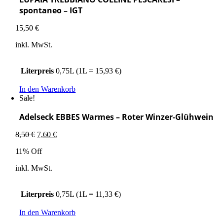
spontaneo – IGT
15,50
€
inkl. MwSt.
Literpreis
0,75L (1L = 15,93 €)
In den Warenkorb
Sale!
Adelseck EBBES Warmes – Roter Winzer-Glühwein
Ursprünglicher
Aktueller
8,50
€
7,60
€
Preis
Preis
11% Off
war:
ist:
8,50 €
7,60 €.
inkl. MwSt.
Literpreis
0,75L (1L = 11,33 €)
In den Warenkorb