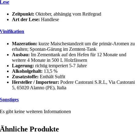
Lese
Zeitpunkt:
Oktober, abhängig vom Reifegrad
Art der Lese:
Handlese
Vinifikation
Mazeration:
kurze Maischestandzeit um die primär-Aromen zu
erhalten; Spontan-Gärung im Zemtent-Tank
Ausbau:
Im Zementtank auf den Hefen für 12 Monate und
weitere 4 Monate in 500 L Holzfässern
Lagerung:
richtig temperiert 5-7 Jahre
Alkoholgehalt:
13,5 %
Zusatzstoffe:
Enthält Sulfit
Hersteller / Importeur:
Podere Castorani S.R.L, Via Castorani
5, 65020 Alanno (PE), Italia
Sonstiges
Es gibt keine weiteren Informationen
Ähnliche Produkte