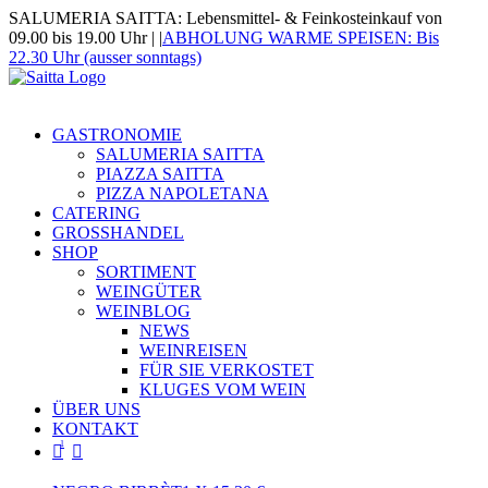
Zum
SALUMERIA SAITTA: Lebensmittel- & Feinkosteinkauf von
Inhalt
09.00 bis 19.00 Uhr |
|
ABHOLUNG WARME SPEISEN: Bis
springen
22.30 Uhr (ausser sonntags)
Suche
nach:
GASTRONOMIE
SALUMERIA SAITTA
PIAZZA SAITTA
PIZZA NAPOLETANA
CATERING
GROSSHANDEL
SHOP
SORTIMENT
WEINGÜTER
WEINBLOG
NEWS
WEINREISEN
FÜR SIE VERKOSTET
KLUGES VOM WEIN
ÜBER UNS
KONTAKT
1