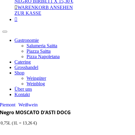
NEGRO BIRBÈT
1
X
15,30
€
WARENKORB ANSEHEN
ZUR KASSE
Gastronomie
Salumeria Saitta
Piazza Saitta
Pizza Napoletana
Catering
Grosshandel
Shop
Weingüter
Weinblog
Über uns
Kontakt
Piemont
Weißwein
Negro MOSCATO D’ASTI DOCG
0,75L (1L = 13,26 €)