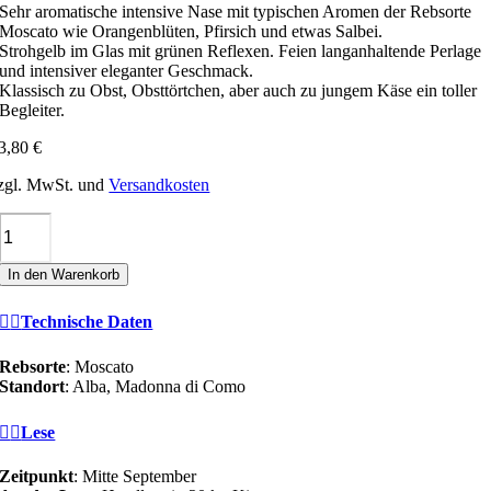
Sehr aromatische intensive Nase mit typischen Aromen der Rebsorte
Moscato wie Orangenblüten, Pfirsich und etwas Salbei.
Strohgelb im Glas mit grünen Reflexen. Feien langanhaltende Perlage
und intensiver eleganter Geschmack.
Klassisch zu Obst, Obsttörtchen, aber auch zu jungem Käse ein toller
Begleiter.
3,80
€
zgl. MwSt. und
Versandkosten
Negro
MOSCATO
D'ASTI
In den Warenkorb
DOCG
Menge
Technische Daten
Rebsorte
: Moscato
Standort
: Alba, Madonna di Como
Lese
Zeitpunkt
: Mitte September