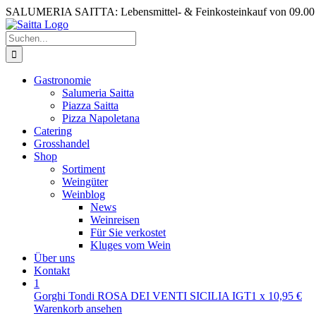
Zum
SALUMERIA SAITTA: Lebensmittel- & Feinkosteinkauf von 09.00 b
Inhalt
springen
Suche
nach:
Gastronomie
Salumeria Saitta
Piazza Saitta
Pizza Napoletana
Catering
Grosshandel
Shop
Sortiment
Weingüter
Weinblog
News
Weinreisen
Für Sie verkostet
Kluges vom Wein
Über uns
Kontakt
1
Gorghi Tondi ROSA DEI VENTI SICILIA IGT
1
x
10,95
€
Warenkorb ansehen