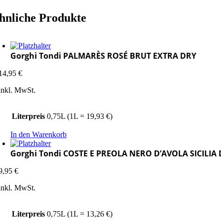
hnliche Produkte
Gorghi Tondi PALMARÈS ROSÉ BRUT EXTRA DRY
14,95
€
inkl. MwSt.
Literpreis
0,75L (1L = 19,93 €)
In den Warenkorb
Gorghi Tondi COSTE E PREOLA NERO D’AVOLA SICILIA
9,95
€
inkl. MwSt.
Literpreis
0,75L (1L = 13,26 €)