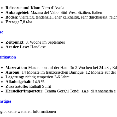
ilia
sso
Rebsorte und Klon:
Nero d‘Avola
nge
Anbaugebiet:
Mazara del Vallo, Süd-West Sizilien, Italien
Boden:
vielfältig, tendenziell eher kalkhaltig, sehr durchlässig,
Ertrag:
7,8 t/ha
se
Zeitpunkt:
3. Woche im September
Art der Lese:
Handlese
nifikation
Mazeration:
Mazeration auf der Haut für 2 Wochen bei 24-28°, Ed
Ausbau:
14 Monate im französischen Barrique, 12 Monate auf der
Lagerung:
richtig temperiert 3-6 Jahre
Alkoholgehalt:
14,5 %
Zusatzstoffe:
Enthält Sulfit
Hersteller/Importeur:
Tenuta Gorghi Tondi, s.a.s. di Annamaria e 
nstiges
 gibt keine weiteren Informationen