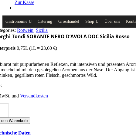
Zur Kasse
Gastronomie
Catering
Grosshandel
Shop
Über uns
Konta
tegories:
Rotwein
,
Sicilia
rghi Tondi SORANTE NERO D’AVOLA DOC Sicilia Rosso
terpreis
0,75L (1L = 23,60 €)
binrot mit purpurfarbenen Reflexen, mit intensiven und präsenten Aro
hmeichelnd mit den gespiegelten Aromen aus der Nase. Der Abgang ist w
hinken, gegrilltem roten Fleisch, geschmortes Wild.
€
 MwSt. und
Versandkosten
rghi
ndi
ORANTE
n den Warenkorb
ERO
'AVOLA
chnische Daten
OC