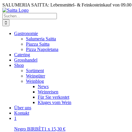
Zum
SALUMERIA SAITTA: Lebensmittel- & Feinkosteinkauf von 09.00 b
Inhalt
springen
Suche
nach:
Gastronomie
Salumeria Saitta
Piazza Saitta
Pizza Napoletana
Catering
Grosshandel
Shop
Sortiment
Weingüter
Weinblog
News
Weinreisen
Für Sie verkostet
Kluges vom Wein
Über uns
Kontakt
1
Negro BIRBÈT
1
x
15,30
€