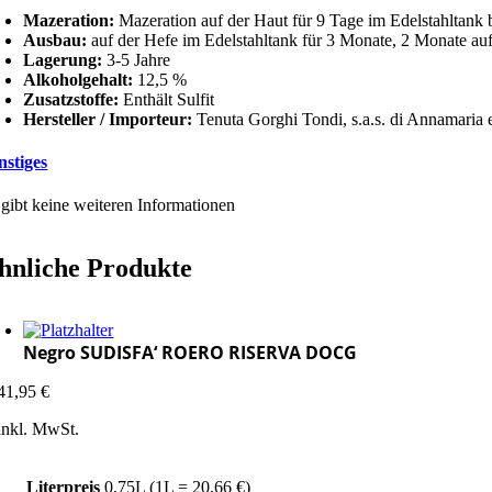
Mazeration:
Mazeration auf der Haut für 9 Tage im Edelstahltank 
Ausbau:
auf der Hefe im Edelstahltank für 3 Monate, 2 Monate auf
Lagerung:
3-5 Jahre
Alkoholgehalt:
12,5 %
Zusatzstoffe:
Enthält Sulfit
Hersteller / Importeur:
Tenuta Gorghi Tondi, s.a.s. di Annamaria e
nstiges
 gibt keine weiteren Informationen
hnliche Produkte
Negro SUDISFA‘ ROERO RISERVA DOCG
41,95
€
inkl. MwSt.
Literpreis
0,75L (1L = 20,66 €)