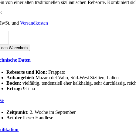
in von einer alten traditionellen sizilianischen Rebsorte. Kombiniert si
€
 MwSt. und
Versandkosten
rghi
ndi
UMÈ
n den Warenkorb
RAPPATO
OC
chnische Daten
ilia
sso
nge
Rebsorte und Klon:
Frappato
Anbaugebiet:
Mazara del Vallo, Süd-West Sizilien, Italien
Boden:
vielfältig, tendenziell eher kalkhaltig, sehr durchlässig,
Ertrag:
9t / ha
se
Zeitpunkt:
2. Woche im September
Art der Lese:
Handlese
nifikation