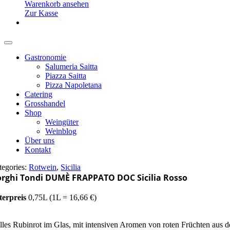
Warenkorb ansehen
Zur Kasse
Gastronomie
Salumeria Saitta
Piazza Saitta
Pizza Napoletana
Catering
Grosshandel
Shop
Weingüter
Weinblog
Über uns
Kontakt
tegories:
Rotwein
,
Sicilia
rghi Tondi DUMÈ FRAPPATO DOC Sicilia Rosso
terpreis
0,75L (1L = 16,66 €)
lles Rubinrot im Glas, mit intensiven Aromen von roten Früchten aus d