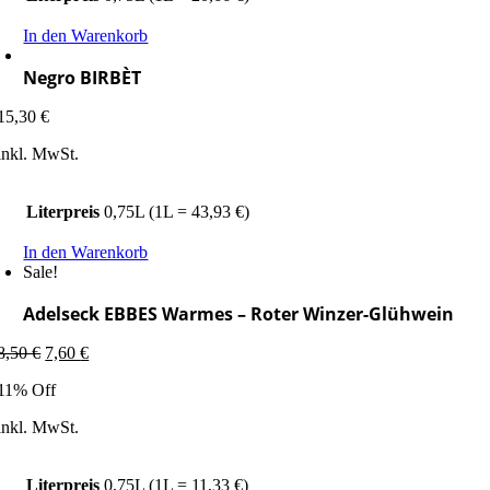
In den Warenkorb
Negro BIRBÈT
15,30
€
inkl. MwSt.
Literpreis
0,75L (1L = 43,93 €)
In den Warenkorb
Sale!
Adelseck EBBES Warmes – Roter Winzer-Glühwein
Ursprünglicher
Aktueller
8,50
€
7,60
€
Preis
Preis
11% Off
war:
ist:
8,50 €
7,60 €.
inkl. MwSt.
Literpreis
0,75L (1L = 11,33 €)