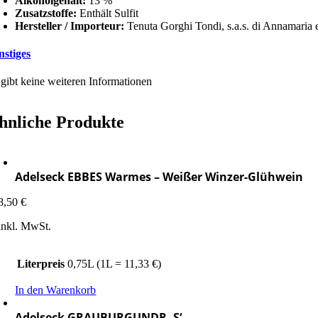
Alkoholgehalt:
13 %
Zusatzstoffe:
Enthält Sulfit
Hersteller / Importeur:
Tenuta Gorghi Tondi, s.a.s. di Annamaria 
nstiges
 gibt keine weiteren Informationen
hnliche Produkte
Adelseck EBBES Warmes – Weißer Winzer-Glühwein
8,50
€
inkl. MwSt.
Literpreis
0,75L (1L = 11,33 €)
In den Warenkorb
Adelseck GRAUBURGUNDR ‚S‘