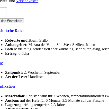
 MwSt. und
Versandkosten
rghi
ndi
IRÈ
n den Warenkorb
RILLO
OC
chnische Daten
ilia
anco
nge
Rebsorte und Klon:
Grillo
Anbaugebiet:
Mazara del Vallo, Süd-West Sizilien, Italien
Boden:
vielfältig, tendenziell eher kalkhaltig, sehr
Ertrag:
6,5t/ha
se
Zeitpunkt:
2. Woche im September
Art der Lese:
Handlese
nifikation
Mazeration:
Edelstahltank für 2 Wochen, temperaturkontrolliert z
Ausbau:
auf der Hefe für 6 Monate, 3.5 Monate auf der Flasche
Lagerung:
richtig temperiert 2-3 Jahre