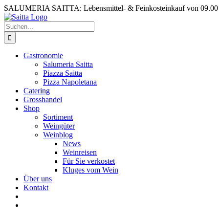
Zum
SALUMERIA SAITTA: Lebensmittel- & Feinkosteinkauf von 09.00 b
Inhalt
springen
Suche
nach:
Gastronomie
Salumeria Saitta
Piazza Saitta
Pizza Napoletana
Catering
Grosshandel
Shop
Sortiment
Weingüter
Weinblog
News
Weinreisen
Für Sie verkostet
Kluges vom Wein
Über uns
Kontakt