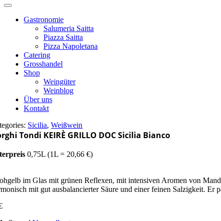
Gastronomie
Salumeria Saitta
Piazza Saitta
Pizza Napoletana
Catering
Grosshandel
Shop
Weingüter
Weinblog
Über uns
Kontakt
tegories:
Sicilia
,
Weißwein
rghi Tondi KEIRÈ GRILLO DOC Sicilia Bianco
terpreis
0,75L (1L = 20,66 €)
rohgelb im Glas mit grünen Reflexen, mit intensiven Aromen von Mande
rmonisch mit gut ausbalancierter Säure und einer feinen Salzigkeit. Er p
€