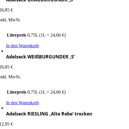
26,85
€
inkl. MwSt.
Literpreis
0,75L (1L = 24,66 €)
In den Warenkorb
Adelseck WEIßBURGUNDER ‚S‘
26,85
€
inkl. MwSt.
Literpreis
0,75L (1L = 24,66 €)
In den Warenkorb
Adelseck RIESLING ‚Alte Rebe‘ trocken
12,95
€