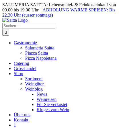
Zum
SALUMERIA SAITTA: Lebensmittel- & Feinkosteinkauf von
Inhalt
09.00 bis 19.00 Uhr |
|
ABHOLUNG WARME SPEISEN: Bis
springen
22.30 Uhr (ausser sonntags)
Suche
nach:
Gastronomie
Salumeria Saitta
Piazza Saitta
Pizza Napoletana
Catering
Grosshandel
Shop
Sortiment
Weingüter
Weinblog
News
Weinreisen
Für Sie verkostet
Kluges vom Wein
Über uns
Kontakt
1