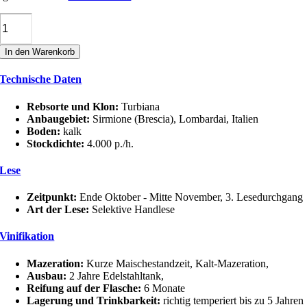
Ca'
Lojera
LUGANA
In den Warenkorb
RISERVA
DEL
Technische Daten
LUPO
DOC
Menge
Rebsorte und Klon:
Turbiana
Anbaugebiet:
Sirmione (Brescia), Lombardai, Italien
Boden:
kalk
Stockdichte:
4.000 p./h.
Lese
Zeitpunkt:
Ende Oktober - Mitte November, 3. Lesedurchgang
Art der Lese:
Selektive Handlese
Vinifikation
Mazeration:
Kurze Maischestandzeit, Kalt-Mazeration,
Ausbau:
2 Jahre Edelstahltank,
Reifung auf der Flasche:
6 Monate
Lagerung und Trinkbarkeit:
richtig temperiert bis zu 5 Jahren