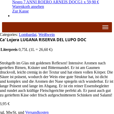
Negro 7 ANNI ROERO ARNEIS DOCG
1
x
59,90
€
Warenkorb ansehen
Zur Kasse
Categories:
Lombardai
,
Weißwein
Ca‘ Lojera LUGANA RISERVA DEL LUPO DOC
Literpreis
0,75L (1L = 26,60 €)
Strohgelb im Glas mit goldenen Reflexen! Intensive Aromen nach
gerieften Birnen, Kräuter und Bittermandel. Er ist am Gaumen
druckvoll, leicht cremig in der Textur und hat einen vollen Körper. Die
Säure ist präsent, wodurch der Wein eine gute Struktur hat, ist dicht
und komplex und die Aromen der Nase spiegeln sich wunderbar. Er ist
lange Präsent und lange im Abgang. Er ist ein reiner Essensbegleiter
und rundet auch kräftige Fleischgerichte perfekt ab. Er passt auch gut
zu gerieftem Käse oder frisch aufgeschnittenem Schinken und Salami!
3,95
€
zgl. MwSt. und
Versandkosten