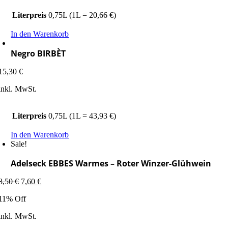
Literpreis
0,75L (1L = 20,66 €)
In den Warenkorb
Negro BIRBÈT
15,30
€
inkl. MwSt.
Literpreis
0,75L (1L = 43,93 €)
In den Warenkorb
Sale!
Adelseck EBBES Warmes – Roter Winzer-Glühwein
Ursprünglicher
Aktueller
8,50
€
7,60
€
Preis
Preis
11% Off
war:
ist:
8,50 €
7,60 €.
inkl. MwSt.