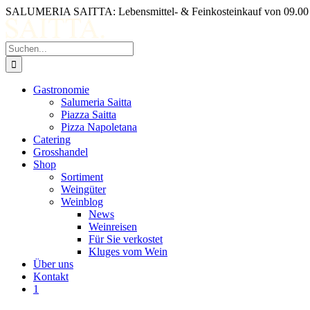
Zum
SALUMERIA SAITTA: Lebensmittel- & Feinkosteinkauf von 09.00 b
Inhalt
springen
Suche
nach:
Gastronomie
Salumeria Saitta
Piazza Saitta
Pizza Napoletana
Catering
Grosshandel
Shop
Sortiment
Weingüter
Weinblog
News
Weinreisen
Für Sie verkostet
Kluges vom Wein
Über uns
Kontakt
1