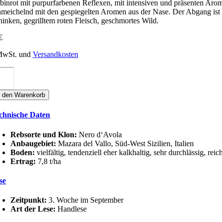
binrot mit purpurfarbenen Reflexen, mit intensiven und präsenten Aro
hmeichelnd mit den gespiegelten Aromen aus der Nase. Der Abgang ist w
hinken, gegrilltem roten Fleisch, geschmortes Wild.
€
 MwSt. und
Versandkosten
rghi
ndi
ORANTE
n den Warenkorb
ERO
'AVOLA
chnische Daten
OC
ilia
sso
Rebsorte und Klon:
Nero d‘Avola
nge
Anbaugebiet:
Mazara del Vallo, Süd-West Sizilien, Italien
Boden:
vielfältig, tendenziell eher kalkhaltig, sehr durchlässig,
Ertrag:
7,8 t/ha
se
Zeitpunkt:
3. Woche im September
Art der Lese:
Handlese