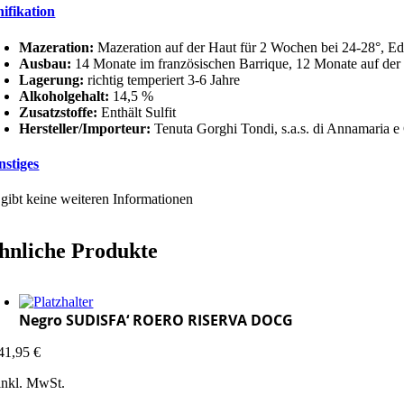
nifikation
Mazeration:
Mazeration auf der Haut für 2 Wochen bei 24-28°, Ed
Ausbau:
14 Monate im französischen Barrique, 12 Monate auf der
Lagerung:
richtig temperiert 3-6 Jahre
Alkoholgehalt:
14,5 %
Zusatzstoffe:
Enthält Sulfit
Hersteller/Importeur:
Tenuta Gorghi Tondi, s.a.s. di Annamaria e 
nstiges
 gibt keine weiteren Informationen
hnliche Produkte
Negro SUDISFA‘ ROERO RISERVA DOCG
41,95
€
inkl. MwSt.