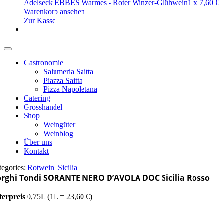
Adelseck EBBES Warmes - Roter Winzer-Glühwein
1
x
7,60
€
Warenkorb ansehen
Zur Kasse
Gastronomie
Salumeria Saitta
Piazza Saitta
Pizza Napoletana
Catering
Grosshandel
Shop
Weingüter
Weinblog
Über uns
Kontakt
tegories:
Rotwein
,
Sicilia
rghi Tondi SORANTE NERO D’AVOLA DOC Sicilia Rosso
terpreis
0,75L (1L = 23,60 €)