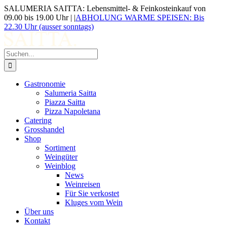
Zum
SALUMERIA SAITTA: Lebensmittel- & Feinkosteinkauf von
Inhalt
09.00 bis 19.00 Uhr |
|
ABHOLUNG WARME SPEISEN: Bis
springen
22.30 Uhr (ausser sonntags)
Suche
nach:
Gastronomie
Salumeria Saitta
Piazza Saitta
Pizza Napoletana
Catering
Grosshandel
Shop
Sortiment
Weingüter
Weinblog
News
Weinreisen
Für Sie verkostet
Kluges vom Wein
Über uns
Kontakt