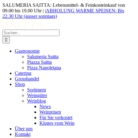
Zum
SALUMERIA SAITTA: Lebensmittel- & Feinkosteinkauf von
Inhalt
09.00 bis 19.00 Uhr |
|
ABHOLUNG WARME SPEISEN: Bis
springen
22.30 Uhr (ausser sonntags)
Suche
nach:
Gastronomie
Salumeria Saitta
Piazza Saitta
Pizza Napoletana
Catering
Grosshandel
Shop
Sortiment
Weingüter
Weinblog
News
Weinreisen
Für Sie verkostet
Kluges vom Wein
Über uns
Kontakt