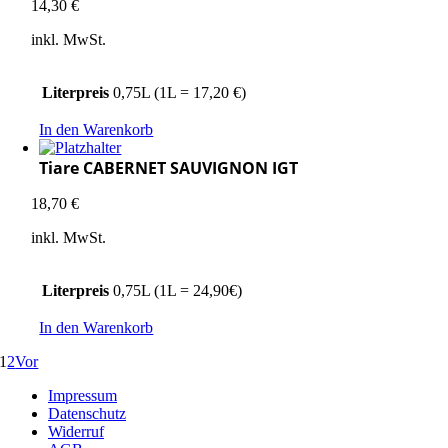
14,30
€
inkl. MwSt.
Literpreis
0,75L (1L = 17,20 €)
In den Warenkorb
Tiare CABERNET SAUVIGNON IGT
18,70
€
inkl. MwSt.
Literpreis
0,75L (1L = 24,90€)
In den Warenkorb
1
2
Vor
Impressum
Datenschutz
Widerruf